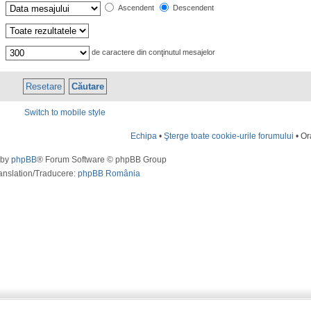
Ascendent
Descendent
de caractere din conţinutul mesajelor
Switch to mobile style
Echipa
•
Şterge toate cookie-urile forumului
• Or
 by
phpBB
® Forum Software © phpBB Group
anslation/Traducere:
phpBB România