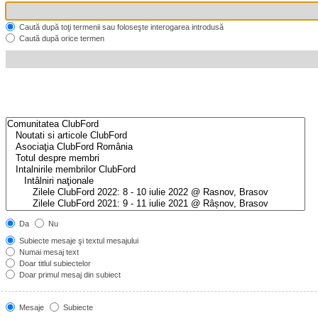
Caută după toţi termenii sau foloseşte interogarea introdusă
Caută după orice termen
Da
Nu
Subiecte mesaje şi textul mesajului
Numai mesaj text
Doar titlul subiectelor
Doar primul mesaj din subiect
Mesaje
Subiecte