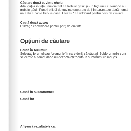
Căutare după cuvinte cheie:
Adăugaţi
+
în faţa unui cuvânt ce trebuie găsit şi
-
în faţa unui cuvânt ce nu
trebuie găsit. Puneţi o listă de cuvinte separate de
|
în paranteze dacă numai
unul din cuvinte trebuie găsit. Utilizaţi * ca wildcard pentru părţi de cuvinte.
Caută după autor:
Utilizaţi * ca wildcard pentru părţi de cuvinte.
Opţiuni de căutare
Caută în forumuri:
Selectaţi forumul sau forumurile în care doriţi să căutaţi. Subforumurile sunt
selectate automat dacă nu dezactivaţi “caută în subforumuri“ mai jos.
Caută în subforumuri:
Caută în:
Afişează rezultatele ca: