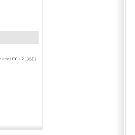
a este UTC + 2 [
DST
]