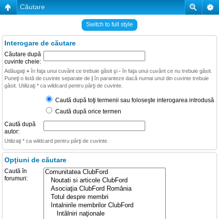
Căutare
Switch to full style
Interogare de căutare
Căutare după
cuvinte cheie:
Adăugaţi
+
în faţa unui cuvânt ce trebuie găsit şi
-
în faţa unui cuvânt ce nu trebuie găsit.
Puneţi o listă de cuvinte separate de
|
în paranteze dacă numai unul din cuvinte trebuie
găsit. Utilizaţi * ca wildcard pentru părţi de cuvinte.
Caută după toţi termenii sau foloseşte interogarea introdusă
Caută după orice termen
Caută după
autor:
Utilizaţi * ca wildcard pentru părţi de cuvinte.
Opţiuni de căutare
Caută în
forumuri: