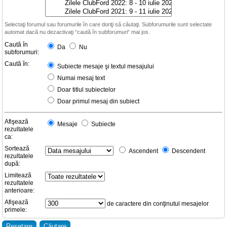
Selectaţi forumul sau forumurile în care doriţi să căutaţi. Subforumurile sunt selectate
automat dacă nu dezactivaţi “caută în subforumuri“ mai jos.
Caută în
Da
Nu
subforumuri:
Caută în:
Subiecte mesaje şi textul mesajului
Numai mesaj text
Doar titlul subiectelor
Doar primul mesaj din subiect
Afişează
Mesaje
Subiecte
rezultatele
ca:
Sortează
Ascendent
Descendent
rezultatele
după:
Limitează
rezultatele
anterioare:
Afişează
de caractere din conţinutul mesajelor
primele: