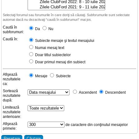
Selectaţi forumul sau forumurile în care doriţi să căutaţi. Subforumurile sunt selectate
automat dacă nu dezactivaţi “caută în subforumuri“ mai jos.
Caută în
Da
Nu
subforumuri:
Caută în:
Subiecte mesaje şi textul mesajului
Numai mesaj text
Doar titlul subiectelor
Doar primul mesaj din subiect
Afişează
Mesaje
Subiecte
rezultatele
ca:
Sortează
Ascendent
Descendent
rezultatele
după:
Limitează
rezultatele
anterioare:
Afişează
de caractere din conţinutul mesajelor
primele: