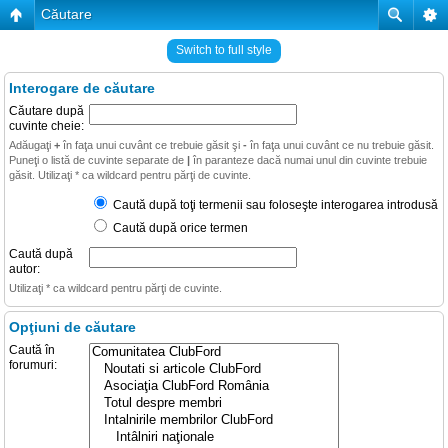
Căutare
Switch to full style
Interogare de căutare
Căutare după
cuvinte cheie:
Adăugaţi
+
în faţa unui cuvânt ce trebuie găsit şi
-
în faţa unui cuvânt ce nu trebuie găsit.
Puneţi o listă de cuvinte separate de
|
în paranteze dacă numai unul din cuvinte trebuie
găsit. Utilizaţi * ca wildcard pentru părţi de cuvinte.
Caută după toţi termenii sau foloseşte interogarea introdusă
Caută după orice termen
Caută după
autor:
Utilizaţi * ca wildcard pentru părţi de cuvinte.
Opţiuni de căutare
Caută în
forumuri: