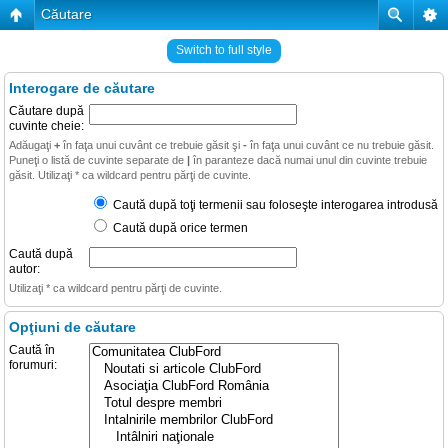
Căutare
Switch to full style
Interogare de căutare
Căutare după
cuvinte cheie:
Adăugaţi
+
în faţa unui cuvânt ce trebuie găsit şi
-
în faţa unui cuvânt ce nu trebuie găsit.
Puneţi o listă de cuvinte separate de
|
în paranteze dacă numai unul din cuvinte trebuie
găsit. Utilizaţi * ca wildcard pentru părţi de cuvinte.
Caută după toţi termenii sau foloseşte interogarea introdusă
Caută după orice termen
Caută după
autor:
Utilizaţi * ca wildcard pentru părţi de cuvinte.
Opţiuni de căutare
Caută în
forumuri: