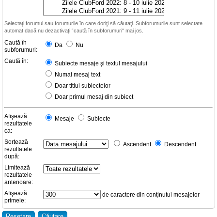
Selectaţi forumul sau forumurile în care doriţi să căutaţi. Subforumurile sunt selectate
automat dacă nu dezactivaţi “caută în subforumuri“ mai jos.
Caută în
Da
Nu
subforumuri:
Caută în:
Subiecte mesaje şi textul mesajului
Numai mesaj text
Doar titlul subiectelor
Doar primul mesaj din subiect
Afişează
Mesaje
Subiecte
rezultatele
ca:
Sortează
Ascendent
Descendent
rezultatele
după:
Limitează
rezultatele
anterioare:
Afişează
de caractere din conţinutul mesajelor
primele: