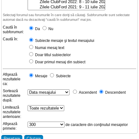
Selectaţi forumul sau forumurile în care doriţi să căutaţi. Subforumurile sunt selectate
automat dacă nu dezactivaţi “caută în subforumuri“ mai jos.
Caută în
Da
Nu
subforumuri:
Caută în:
Subiecte mesaje şi textul mesajului
Numai mesaj text
Doar titlul subiectelor
Doar primul mesaj din subiect
Afişează
Mesaje
Subiecte
rezultatele
ca:
Sortează
Ascendent
Descendent
rezultatele
după:
Limitează
rezultatele
anterioare:
Afişează
de caractere din conţinutul mesajelor
primele: