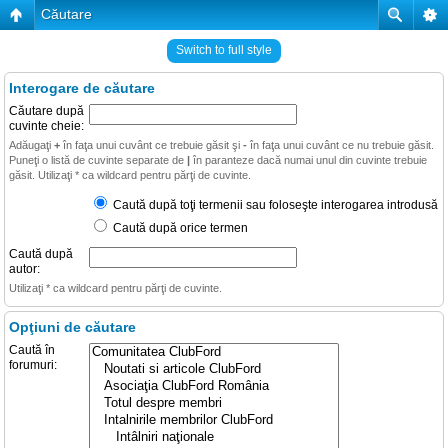
Căutare
Switch to full style
Interogare de căutare
Căutare după
cuvinte cheie:
Adăugaţi
+
în faţa unui cuvânt ce trebuie găsit şi
-
în faţa unui cuvânt ce nu trebuie găsit.
Puneţi o listă de cuvinte separate de
|
în paranteze dacă numai unul din cuvinte trebuie
găsit. Utilizaţi * ca wildcard pentru părţi de cuvinte.
Caută după toţi termenii sau foloseşte interogarea introdusă
Caută după orice termen
Caută după
autor:
Utilizaţi * ca wildcard pentru părţi de cuvinte.
Opţiuni de căutare
Caută în
forumuri: