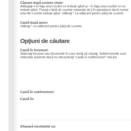
Căutare după cuvinte cheie:
Adăugaţi
+
în faţa unui cuvânt ce trebuie găsit şi
-
în faţa unui cuvânt ce nu
trebuie găsit. Puneţi o listă de cuvinte separate de
|
în paranteze dacă numai
unul din cuvinte trebuie găsit. Utilizaţi * ca wildcard pentru părţi de cuvinte.
Caută după autor:
Utilizaţi * ca wildcard pentru părţi de cuvinte.
Opţiuni de căutare
Caută în forumuri:
Selectaţi forumul sau forumurile în care doriţi să căutaţi. Subforumurile sunt
selectate automat dacă nu dezactivaţi “caută în subforumuri“ mai jos.
Caută în subforumuri:
Caută în:
Afişează rezultatele ca: