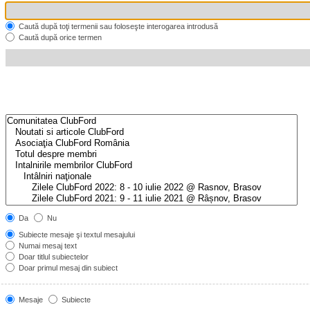
Caută după toţi termenii sau foloseşte interogarea introdusă
Caută după orice termen
Da
Nu
Subiecte mesaje şi textul mesajului
Numai mesaj text
Doar titlul subiectelor
Doar primul mesaj din subiect
Mesaje
Subiecte