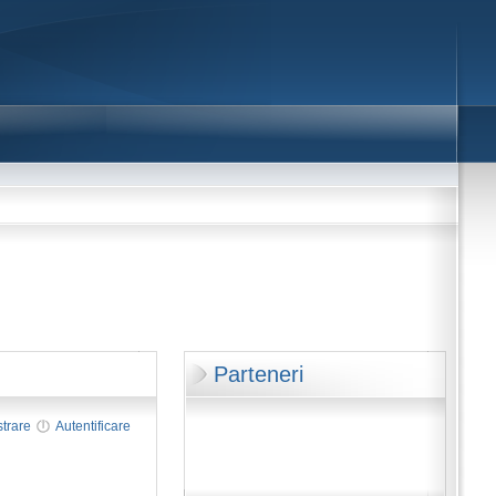
Parteneri
strare
Autentificare