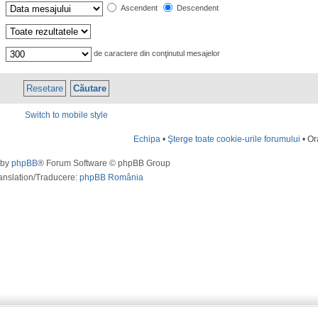
Ascendent
Descendent
de caractere din conţinutul mesajelor
Switch to mobile style
Echipa
•
Şterge toate cookie-urile forumului
• Or
 by
phpBB
® Forum Software © phpBB Group
anslation/Traducere:
phpBB România