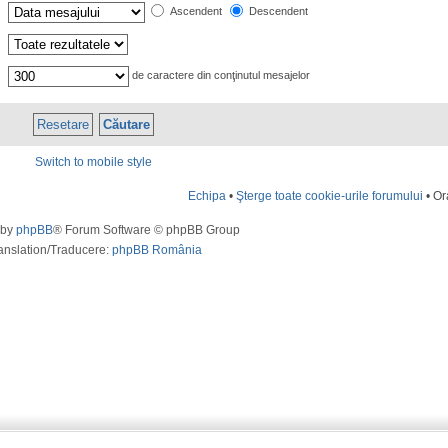
Ascendent
Descendent
de caractere din conţinutul mesajelor
Switch to mobile style
Echipa
•
Şterge toate cookie-urile forumului
• Or
 by
phpBB
® Forum Software © phpBB Group
anslation/Traducere:
phpBB România