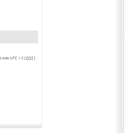
a este UTC + 2 [
DST
]