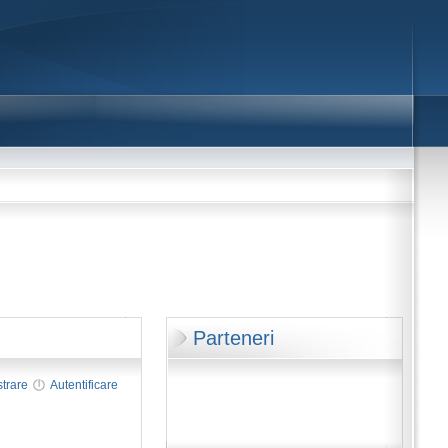
Parteneri
strare
Autentificare