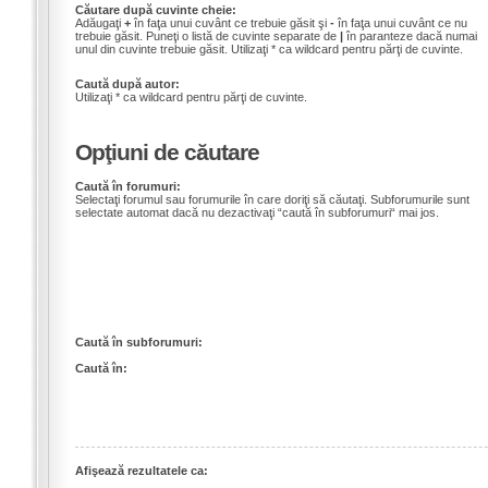
Căutare după cuvinte cheie:
Adăugaţi
+
în faţa unui cuvânt ce trebuie găsit şi
-
în faţa unui cuvânt ce nu
trebuie găsit. Puneţi o listă de cuvinte separate de
|
în paranteze dacă numai
unul din cuvinte trebuie găsit. Utilizaţi * ca wildcard pentru părţi de cuvinte.
Caută după autor:
Utilizaţi * ca wildcard pentru părţi de cuvinte.
Opţiuni de căutare
Caută în forumuri:
Selectaţi forumul sau forumurile în care doriţi să căutaţi. Subforumurile sunt
selectate automat dacă nu dezactivaţi “caută în subforumuri“ mai jos.
Caută în subforumuri:
Caută în:
Afişează rezultatele ca: