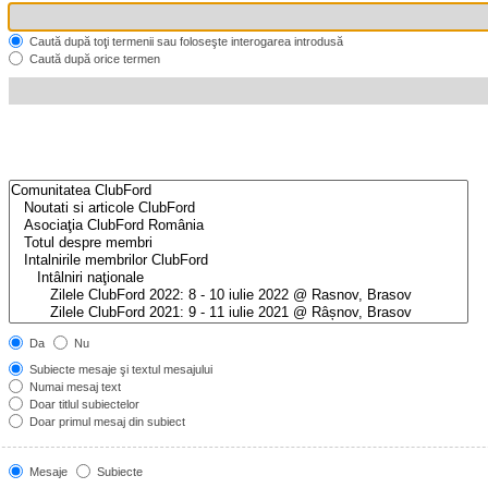
Caută după toţi termenii sau foloseşte interogarea introdusă
Caută după orice termen
Da
Nu
Subiecte mesaje şi textul mesajului
Numai mesaj text
Doar titlul subiectelor
Doar primul mesaj din subiect
Mesaje
Subiecte