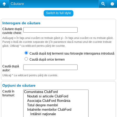
Căutare
Switch to full style
Interogare de căutare
Căutare după
cuvinte cheie:
Adăugaţi
+
în faţa unui cuvânt ce trebuie găsit şi
-
în faţa unui cuvânt ce nu trebuie găsit.
Puneţi o listă de cuvinte separate de
|
în paranteze dacă numai unul din cuvinte trebuie
găsit. Utilizaţi * ca wildcard pentru părţi de cuvinte.
Caută după toţi termenii sau foloseşte interogarea introdusă
Caută după orice termen
Caută după
autor:
Utilizaţi * ca wildcard pentru părţi de cuvinte.
Opţiuni de căutare
Caută în
forumuri: