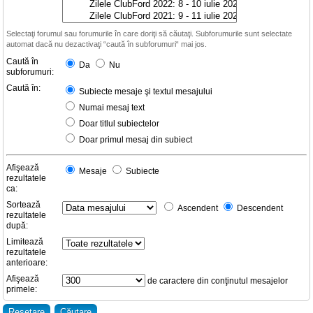
Selectaţi forumul sau forumurile în care doriţi să căutaţi. Subforumurile sunt selectate
automat dacă nu dezactivaţi “caută în subforumuri“ mai jos.
Caută în
Da
Nu
subforumuri:
Caută în:
Subiecte mesaje şi textul mesajului
Numai mesaj text
Doar titlul subiectelor
Doar primul mesaj din subiect
Afişează
Mesaje
Subiecte
rezultatele
ca:
Sortează
Ascendent
Descendent
rezultatele
după:
Limitează
rezultatele
anterioare:
Afişează
de caractere din conţinutul mesajelor
primele: