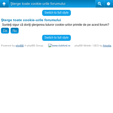
Şterge toate cookie-urile forumului
Switch to full style
Şterge toate cookie-urile forumului
Sunteţi sigur că doriţi ştergerea tuturor cookie-urilor primite de pe acest forum?
Switch to full style
Powered by
phpBB
© phpBB Group.
phpBB Mobile / SEO by
Artodia
.