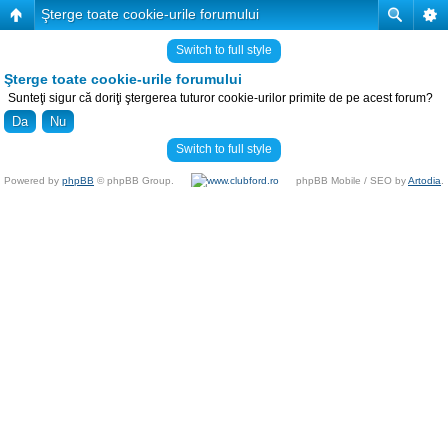
Şterge toate cookie-urile forumului
Switch to full style
Şterge toate cookie-urile forumului
Sunteţi sigur că doriţi ştergerea tuturor cookie-urilor primite de pe acest forum?
Switch to full style
Powered by
phpBB
© phpBB Group.
phpBB Mobile / SEO by
Artodia
.