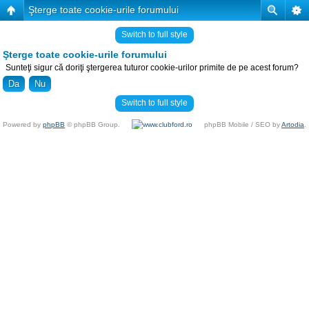
Şterge toate cookie-urile forumului
Switch to full style
Şterge toate cookie-urile forumului
Sunteţi sigur că doriţi ştergerea tuturor cookie-urilor primite de pe acest forum?
Switch to full style
Powered by
phpBB
© phpBB Group.
phpBB Mobile / SEO by
Artodia
.