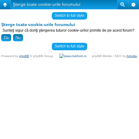
Şterge toate cookie-urile forumului
Switch to full style
Şterge toate cookie-urile forumului
Sunteţi sigur că doriţi ştergerea tuturor cookie-urilor primite de pe acest forum?
Switch to full style
Powered by
phpBB
© phpBB Group.
phpBB Mobile / SEO by
Artodia
.