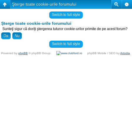
Şterge toate cookie-urile forumului
Switch to full style
Şterge toate cookie-urile forumului
Sunteţi sigur că doriţi ştergerea tuturor cookie-urilor primite de pe acest forum?
Switch to full style
Powered by
phpBB
© phpBB Group.
phpBB Mobile / SEO by
Artodia
.