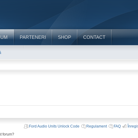
RUM
PARTENERI
SHOP
CONTACT
ă
Ford Audio Units Unlock Code
Regulament
FAQ
Înregi
st forum?