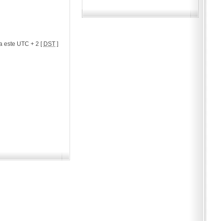
a este UTC + 2 [
DST
]