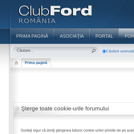
PRIMA PAGINĂ
ASOCIAŢIA
PORTAL
FO
Căutare avansat
Prima pagină
Şterge toate cookie-urile forumului
Sunteţi sigur că doriţi ştergerea tuturor cookie-urilor primite de pe ace