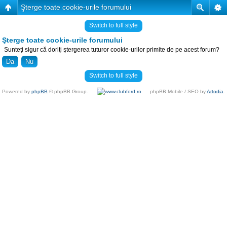
Şterge toate cookie-urile forumului
Switch to full style
Şterge toate cookie-urile forumului
Sunteţi sigur că doriţi ştergerea tuturor cookie-urilor primite de pe acest forum?
Switch to full style
Powered by
phpBB
© phpBB Group.
phpBB Mobile / SEO by
Artodia
.