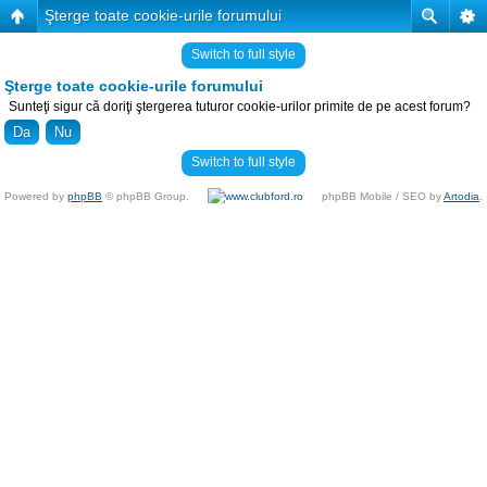
Şterge toate cookie-urile forumului
Switch to full style
Şterge toate cookie-urile forumului
Sunteţi sigur că doriţi ştergerea tuturor cookie-urilor primite de pe acest forum?
Switch to full style
Powered by
phpBB
© phpBB Group.
phpBB Mobile / SEO by
Artodia
.