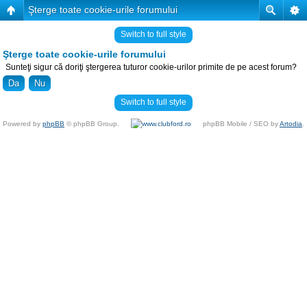
Şterge toate cookie-urile forumului
Switch to full style
Şterge toate cookie-urile forumului
Sunteţi sigur că doriţi ştergerea tuturor cookie-urilor primite de pe acest forum?
Switch to full style
Powered by
phpBB
© phpBB Group.
phpBB Mobile / SEO by
Artodia
.