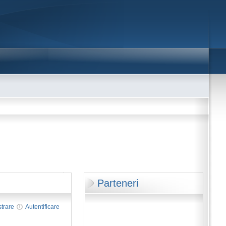
Parteneri
strare
Autentificare