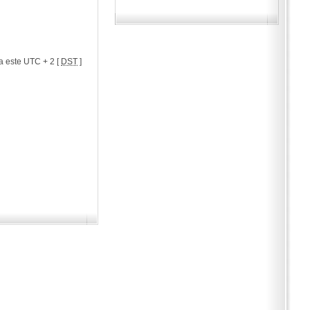
a este UTC + 2 [
DST
]