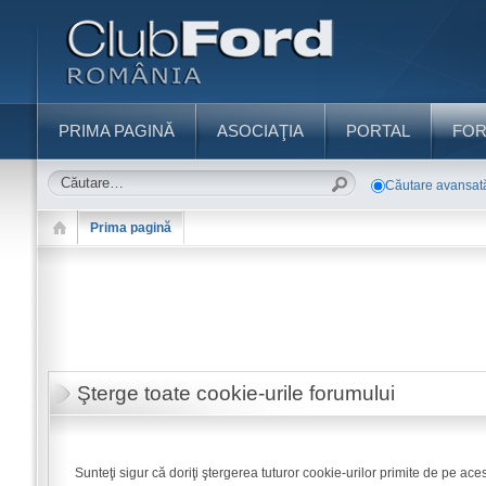
PRIMA PAGINĂ
ASOCIAŢIA
PORTAL
FO
Căutare avansat
Prima pagină
Şterge toate cookie-urile forumului
Sunteţi sigur că doriţi ştergerea tuturor cookie-urilor primite de pe ace