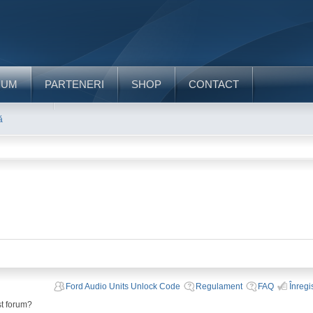
RUM
PARTENERI
SHOP
CONTACT
ă
Ford Audio Units Unlock Code
Regulament
FAQ
Înregi
st forum?