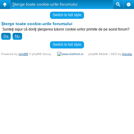
Şterge toate cookie-urile forumului
Switch to full style
Şterge toate cookie-urile forumului
Sunteţi sigur că doriţi ştergerea tuturor cookie-urilor primite de pe acest forum?
Switch to full style
Powered by
phpBB
© phpBB Group.
phpBB Mobile / SEO by
Artodia
.