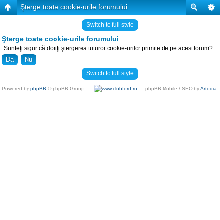
Şterge toate cookie-urile forumului
Switch to full style
Şterge toate cookie-urile forumului
Sunteţi sigur că doriţi ştergerea tuturor cookie-urilor primite de pe acest forum?
Switch to full style
Powered by
phpBB
© phpBB Group.
phpBB Mobile / SEO by
Artodia
.