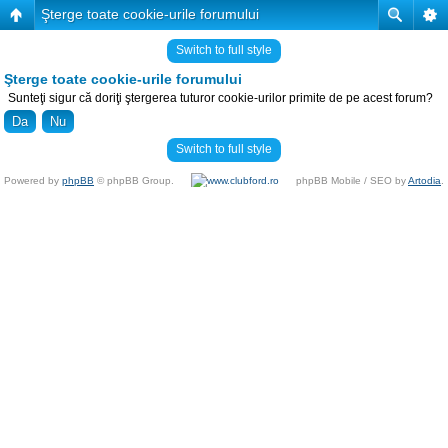
Şterge toate cookie-urile forumului
Switch to full style
Şterge toate cookie-urile forumului
Sunteţi sigur că doriţi ştergerea tuturor cookie-urilor primite de pe acest forum?
Switch to full style
Powered by
phpBB
© phpBB Group.
phpBB Mobile / SEO by
Artodia
.