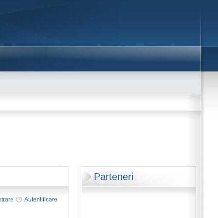
Parteneri
strare
Autentificare