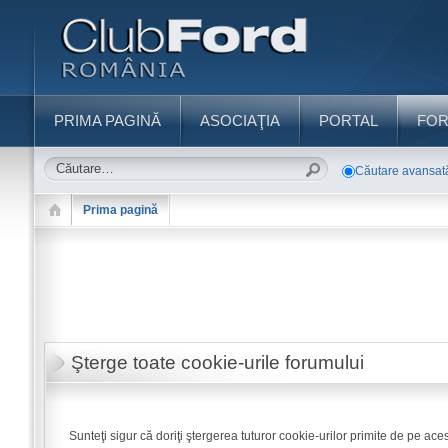
PRIMA PAGINĂ
ASOCIAŢIA
PORTAL
FO
Căutare avansat
Prima pagină
Şterge toate cookie-urile forumului
Sunteţi sigur că doriţi ştergerea tuturor cookie-urilor primite de pe ace