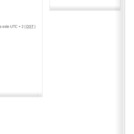
a este UTC + 2 [
DST
]