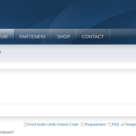
RUM
PARTENERI
SHOP
CONTACT
ă
Ford Audio Units Unlock Code
Regulament
FAQ
Înregi
st forum?