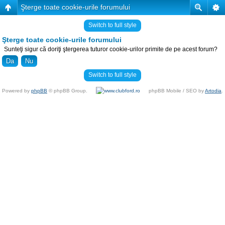
Şterge toate cookie-urile forumului
Switch to full style
Şterge toate cookie-urile forumului
Sunteţi sigur că doriţi ştergerea tuturor cookie-urilor primite de pe acest forum?
Switch to full style
Powered by
phpBB
© phpBB Group.
phpBB Mobile / SEO by
Artodia
.