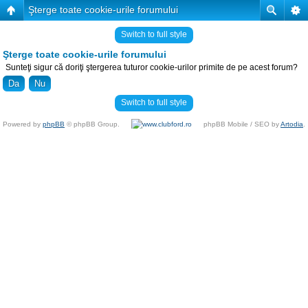
Şterge toate cookie-urile forumului
Switch to full style
Şterge toate cookie-urile forumului
Sunteţi sigur că doriţi ştergerea tuturor cookie-urilor primite de pe acest forum?
Switch to full style
Powered by
phpBB
© phpBB Group.
phpBB Mobile / SEO by
Artodia
.