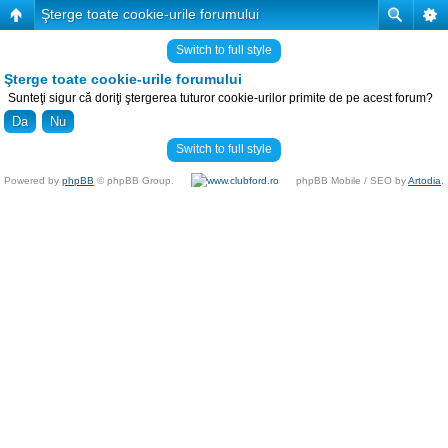
Şterge toate cookie-urile forumului
Switch to full style
Şterge toate cookie-urile forumului
Sunteţi sigur că doriţi ştergerea tuturor cookie-urilor primite de pe acest forum?
Switch to full style
Powered by
phpBB
© phpBB Group.
phpBB Mobile / SEO by
Artodia
.