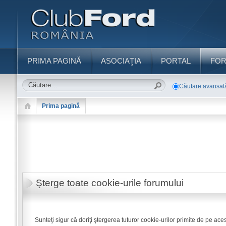
PRIMA PAGINĂ
ASOCIAŢIA
PORTAL
FO
Căutare avansat
Prima pagină
Şterge toate cookie-urile forumului
Sunteţi sigur că doriţi ştergerea tuturor cookie-urilor primite de pe ace