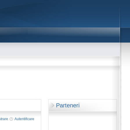
Parteneri
strare
Autentificare