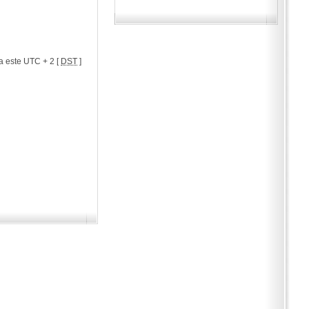
a este UTC + 2 [
DST
]