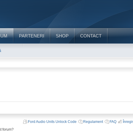
RUM
PARTENERI
SHOP
CONTACT
ă
Ford Audio Units Unlock Code
Regulament
FAQ
Înregi
st forum?