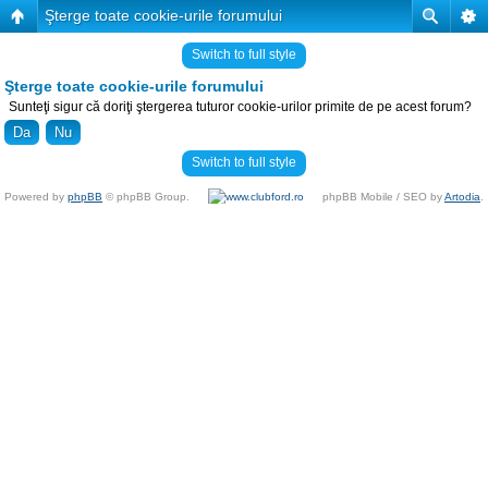
Şterge toate cookie-urile forumului
Switch to full style
Şterge toate cookie-urile forumului
Sunteţi sigur că doriţi ştergerea tuturor cookie-urilor primite de pe acest forum?
Switch to full style
Powered by
phpBB
© phpBB Group.
phpBB Mobile / SEO by
Artodia
.