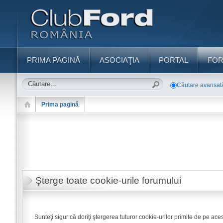
PRIMA PAGINĂ
ASOCIAŢIA
PORTAL
FO
Căutare avansat
Prima pagină
Şterge toate cookie-urile forumului
Sunteţi sigur că doriţi ştergerea tuturor cookie-urilor primite de pe ace