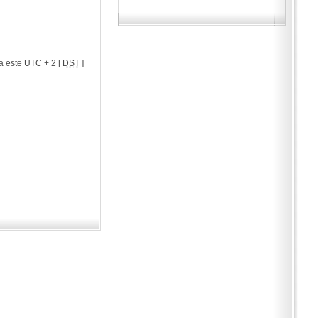
a este UTC + 2 [
DST
]