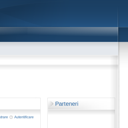
Parteneri
strare
Autentificare