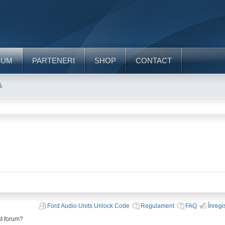
RUM
PARTENERI
SHOP
CONTACT
ă
Ford Audio Units Unlock Code
Regulament
FAQ
Înregi
st forum?