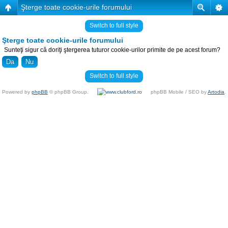
Şterge toate cookie-urile forumului
Switch to full style
Şterge toate cookie-urile forumului
Sunteţi sigur că doriţi ştergerea tuturor cookie-urilor primite de pe acest forum?
Switch to full style
Powered by
phpBB
© phpBB Group.
phpBB Mobile / SEO by
Artodia
.