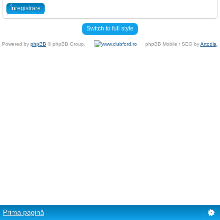
Înregistrare
Switch to full style
Powered by
phpBB
© phpBB Group.
phpBB Mobile / SEO by
Artodia
.
Prima pagină