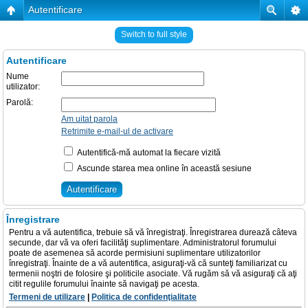
Autentificare
Switch to full style
Autentificare
Nume
utilizator:
Parolă:
Am uitat parola
Retrimite e-mail-ul de activare
Autentifică-mă automat la fiecare vizită
Ascunde starea mea online în această sesiune
Înregistrare
Pentru a vă autentifica, trebuie să vă înregistraţi. Înregistrarea durează câteva
secunde, dar vă va oferi facilităţi suplimentare. Administratorul forumului
poate de asemenea să acorde permisiuni suplimentare utilizatorilor
înregistraţi. Înainte de a vă autentifica, asiguraţi-vă că sunteţi familiarizat cu
termenii noştri de folosire şi politicile asociate. Vă rugăm să vă asiguraţi că aţi
citit regulile forumului înainte să navigaţi pe acesta.
Termeni de utilizare
|
Politica de confidenţialitate