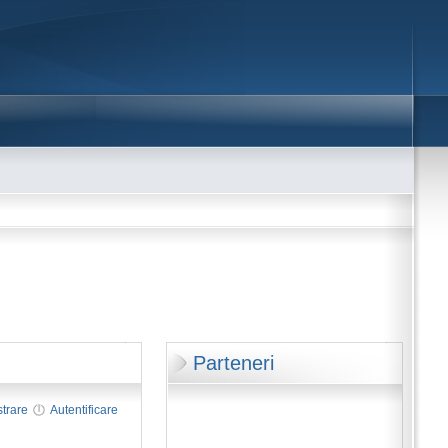
Parteneri
strare
Autentificare