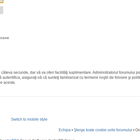
esiune
ază câteva secunde, dar vă va oferi facilităţi suplimentare. Administratorul forumulu
 autentifica, asiguraţi-vă că sunteţi familiarizat cu termenii noştri de folosire şi polit
pe acesta.
Switch to mobile style
Echipa
•
Şterge toate cookie-urile forumului
• Or