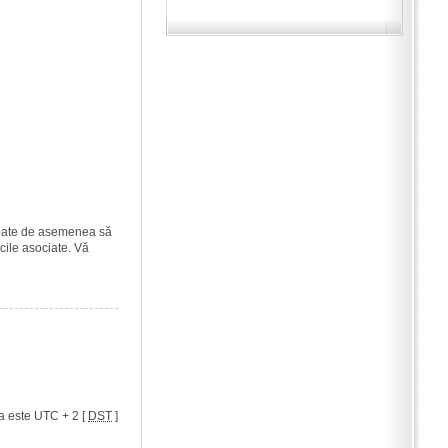
i poate de asemenea să
icile asociate. Vă
a este UTC + 2 [
DST
]