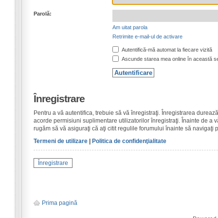
Parolă:
Am uitat parola
Retrimite e-mail-ul de activare
Autentifică-mă automat la fiecare vizită
Ascunde starea mea online în această s
Înregistrare
Pentru a vă autentifica, trebuie să vă înregistraţi. Înregistrarea dure
acorde permisiuni suplimentare utilizatorilor înregistraţi. Înainte de a vă
rugăm să vă asiguraţi că aţi citit regulile forumului înainte să navigaţi 
Termeni de utilizare
|
Politica de confidenţialitate
Înregistrare
Prima pagină