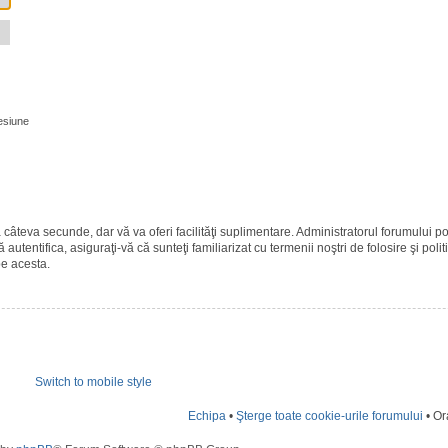
esiune
ază câteva secunde, dar vă va oferi facilităţi suplimentare. Administratorul forumulu
 autentifica, asiguraţi-vă că sunteţi familiarizat cu termenii noştri de folosire şi polit
pe acesta.
Switch to mobile style
Echipa
•
Şterge toate cookie-urile forumului
• Or