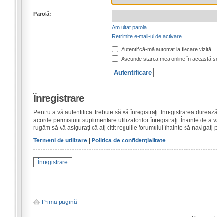
Parolă:
Am uitat parola
Retrimite e-mail-ul de activare
Autentifică-mă automat la fiecare vizită
Ascunde starea mea online în această s
Înregistrare
Pentru a vă autentifica, trebuie să vă înregistraţi. Înregistrarea dure
acorde permisiuni suplimentare utilizatorilor înregistraţi. Înainte de a vă
rugăm să vă asiguraţi că aţi citit regulile forumului înainte să navigaţi 
Termeni de utilizare
|
Politica de confidenţialitate
Înregistrare
Prima pagină