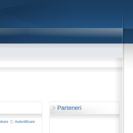
Parteneri
strare
Autentificare