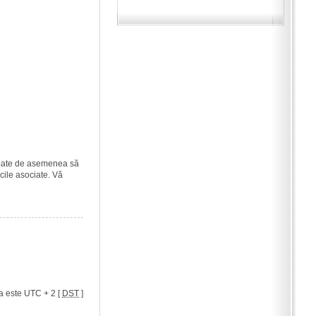
i poate de asemenea să
icile asociate. Vă
a este UTC + 2 [
DST
]