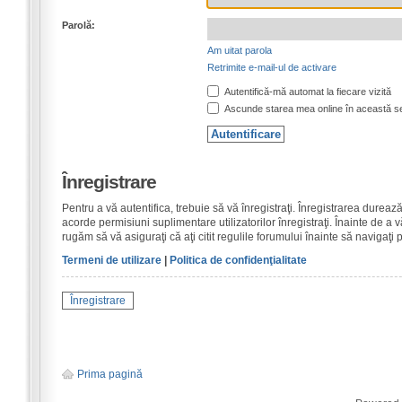
Parolă:
Am uitat parola
Retrimite e-mail-ul de activare
Autentifică-mă automat la fiecare vizită
Ascunde starea mea online în această s
Înregistrare
Pentru a vă autentifica, trebuie să vă înregistraţi. Înregistrarea dure
acorde permisiuni suplimentare utilizatorilor înregistraţi. Înainte de a vă
rugăm să vă asiguraţi că aţi citit regulile forumului înainte să navigaţi 
Termeni de utilizare
|
Politica de confidenţialitate
Înregistrare
Prima pagină