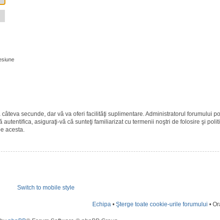
esiune
ază câteva secunde, dar vă va oferi facilităţi suplimentare. Administratorul forumulu
 autentifica, asiguraţi-vă că sunteţi familiarizat cu termenii noştri de folosire şi polit
pe acesta.
Switch to mobile style
Echipa
•
Şterge toate cookie-urile forumului
• Or