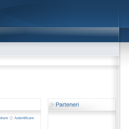
Parteneri
strare
Autentificare