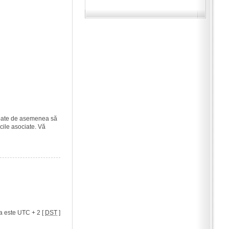
i poate de asemenea să
icile asociate. Vă
a este UTC + 2 [
DST
]