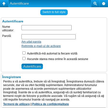
Autentificare
Switch to full style
Autentificare
Nume
utilizator:
Parolă:
Am uitat parola
Retrimite e-mail-ul de activare
Autentifică-mă automat la fiecare vizită
Ascunde starea mea online în această sesiune
Înregistrare
Pentru a vă autentifica, trebuie să vă înregistraţi. Înregistrarea durează câteva
secunde, dar vă va oferi facilităţi suplimentare. Administratorul forumului
poate de asemenea să acorde permisiuni suplimentare utilizatorilor
înregistraţi. Înainte de a vă autentifica, asiguraţi-vă că sunteţi familiarizat cu
termenii noştri de folosire şi politicile asociate. Vă rugăm să vă asiguraţi că aţi
citit regulile forumului înainte să navigaţi pe acesta.
Termeni de utilizare
|
Politica de confidenţialitate