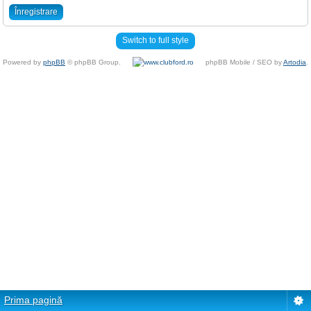
Înregistrare
Switch to full style
Powered by
phpBB
© phpBB Group.
phpBB Mobile / SEO by
Artodia
.
Prima pagină