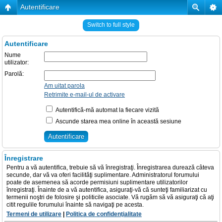
Autentificare
Switch to full style
Autentificare
Nume
utilizator:
Parolă:
Am uitat parola
Retrimite e-mail-ul de activare
Autentifică-mă automat la fiecare vizită
Ascunde starea mea online în această sesiune
Înregistrare
Pentru a vă autentifica, trebuie să vă înregistraţi. Înregistrarea durează câteva
secunde, dar vă va oferi facilităţi suplimentare. Administratorul forumului
poate de asemenea să acorde permisiuni suplimentare utilizatorilor
înregistraţi. Înainte de a vă autentifica, asiguraţi-vă că sunteţi familiarizat cu
termenii noştri de folosire şi politicile asociate. Vă rugăm să vă asiguraţi că aţi
citit regulile forumului înainte să navigaţi pe acesta.
Termeni de utilizare
|
Politica de confidenţialitate