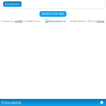
Înregistrare
Switch to full style
Powered by
phpBB
© phpBB Group.
phpBB Mobile / SEO by
Artodia
.
Prima pagină