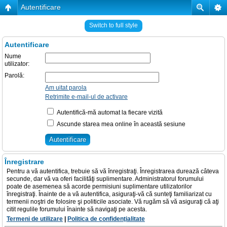
Autentificare
Switch to full style
Autentificare
Nume
utilizator:
Parolă:
Am uitat parola
Retrimite e-mail-ul de activare
Autentifică-mă automat la fiecare vizită
Ascunde starea mea online în această sesiune
Înregistrare
Pentru a vă autentifica, trebuie să vă înregistraţi. Înregistrarea durează câteva
secunde, dar vă va oferi facilităţi suplimentare. Administratorul forumului
poate de asemenea să acorde permisiuni suplimentare utilizatorilor
înregistraţi. Înainte de a vă autentifica, asiguraţi-vă că sunteţi familiarizat cu
termenii noştri de folosire şi politicile asociate. Vă rugăm să vă asiguraţi că aţi
citit regulile forumului înainte să navigaţi pe acesta.
Termeni de utilizare
|
Politica de confidenţialitate