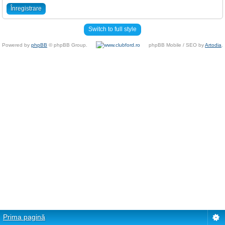
Înregistrare
Switch to full style
Powered by
phpBB
© phpBB Group.
phpBB Mobile / SEO by
Artodia
.
Prima pagină