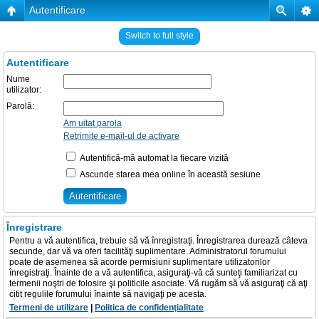
Autentificare
Switch to full style
Autentificare
Nume
utilizator:
Parolă:
Am uitat parola
Retrimite e-mail-ul de activare
Autentifică-mă automat la fiecare vizită
Ascunde starea mea online în această sesiune
Înregistrare
Pentru a vă autentifica, trebuie să vă înregistraţi. Înregistrarea durează câteva
secunde, dar vă va oferi facilităţi suplimentare. Administratorul forumului
poate de asemenea să acorde permisiuni suplimentare utilizatorilor
înregistraţi. Înainte de a vă autentifica, asiguraţi-vă că sunteţi familiarizat cu
termenii noştri de folosire şi politicile asociate. Vă rugăm să vă asiguraţi că aţi
citit regulile forumului înainte să navigaţi pe acesta.
Termeni de utilizare
|
Politica de confidenţialitate