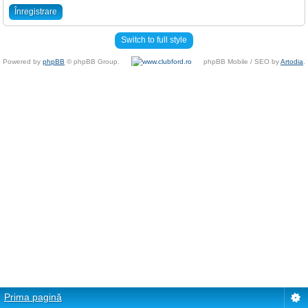
Înregistrare
Switch to full style
Powered by
phpBB
© phpBB Group.
phpBB Mobile / SEO by
Artodia
.
Prima pagină