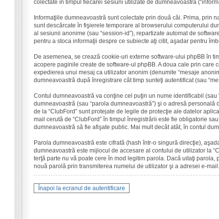
colectate în timpul fiecărei sesiuni utilizate de dumneavoastră (“informaţ
Informaţiile dumneavoastră sunt colectate prin două căi. Prima, prin n
sunt descărcate în fişierele temporare al browserului computerului dumne
al sesiunii anonime (sau “session-id”), repartizate automat de software-
pentru a stoca informaţii despre ce subiecte aţi citit, aşadar pentru îmb
De asemenea, se crează cookie-uri externe software-ului phpBB în tim
acopere paginile create de software-ul phpBB. A doua cale prin care cole
expedierea unui mesaj ca utilizator anonim (denumite “mesaje anonime”
dumneavoastră după înregistrare cât timp sunteţi autentificat (sau “m
Contul dumneavoastră va conţine cel puţin un nume identificabil (sau “
dumneavoastră (sau “parola dumneavoastră”) şi o adresă personală de 
de la “ClubFord” sunt protejate de legile de protecţie ale datelor aplica
mail cerută de “ClubFord” în timpul înregistrării este fie obligatorie sau
dumneavoastră să fie afişate public. Mai mult decât atât, în contul d
Parola dumneavoastră este cifrată (hash într-o singură direcţie), aşada
dumneavoastră este mijlocul de accesare al contului de utilizator la “C
terţă parte nu vă poate cere în mod legitim parola. Dacă uitaţi parola, 
nouă parolă prin transmiterea numelui de utilizator şi a adresei e-mail
Înapoi la ecranul de autentificare