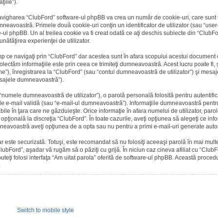
iile”).
avigharea “ClubFord” software-ul phpBB va crea un număr de cookie-uri, care sunt fi
avoastră. Primele două cookie-uri conţin un identificator de utilizator (sau “user-id
ul phpBB. Un al treilea cookie va fi creat odată ce aţi deschis subiecte din “ClubFord
unătăţirea experienţei de utilizator.
p ce navigaţi prin “ClubFord” dar acestea sunt în afara scopului acestui document 
ctăm informaţiile este prin ceea ce trimiteţi dumneavoastră. Acest lucru poate fi, şi
), înregistrarea la “ClubFord” (sau “contul dumneavoastră de utilizator”) şi mesaj
esajele dumneavoastră”).
numele dumneavoastră de utilizator”), o parolă personală folosită pentru autentific
e-mail validă (sau “e-mail-ul dumneavoastră”). Informaţiile dumneavoastră pentru 
bile în ţara care ne găzduieşte. Orice informaţie în afara numelui de utilizator, paro
 opţională la discreţia “ClubFord”. În toate cazurile, aveţi opţiunea să alegeţi ce info
umneavoastră aveţi opţiunea de a opta sau nu pentru a primi e-mail-uri generate au
r este securizată. Totuşi, este recomandat să nu folosiţi aceeaşi parolă în mai multe
lubFord”, aşadar vă rugăm să o păziţi cu grijă. În niciun caz cineva afiliat cu “Clu
puteţi folosi interfaţa “Am uitat parola” oferită de software-ul phpBB. Această proce
.
Switch to mobile style