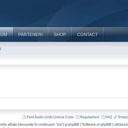
RUM
PARTENERI
SHOP
CONTACT
ă
Ford Audio Units Unlock Code
Regulament
FAQ
Înregi
ile afliate (denumite în continuare “noi”) şi phpBB (“Software-ul phpBB”) utilizează