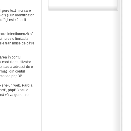
şiere text mici care
”) şi un identificator
” şi este folosit
care intenţionează să
 nu este limitat la:
ele transmise de către
area în contul
contul de utilizator
lei sau a adresei de e-
rmaţii din contul
tomat de phpBB.
 site-uri web. Parola
bFord”, phpBB sau o
dură vă va genera o