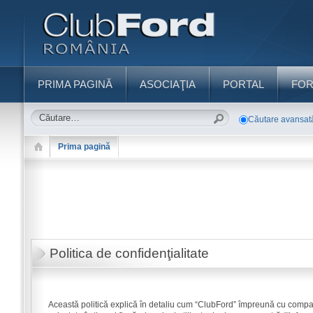
PRIMA PAGINĂ
ASOCIAŢIA
PORTAL
FO
Căutare avansat
Prima pagină
Politica de confidenţialitate
Această politică explică în detaliu cum “ClubFord” împreună cu compani