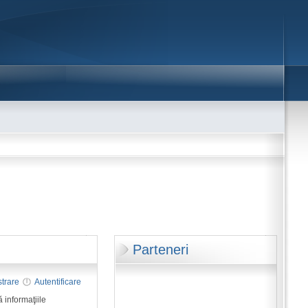
Parteneri
strare
Autentificare
 informaţiile