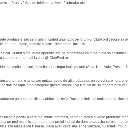
ic in Brasov? Sau un telefon mai vechi? Intreaba aici.
ele produsele sau serviciile in cadrul unui topic pe forum-ul ClubFord trebuie sa ac
ianuarie - iunie, inclusiv, si iulie - decembrie, inclusiv.
 dedicat. Pentru o mai buna operativitate, se recomanda ca dupa plata sa fie trimisa 
u sau printr-un e-mail la plati @ ClubFord.ro.
de mai multe topicuri, in limita unui singur topic pe arie (Auto, Non-Auto, Prestari Ser
 piesa originala, o janta sau unitate audio de alt producator, un obiect care nu are 
si postati mesajul intr-o categorie gresita, mesajul va fi mutat de un moderator si veti
eaducere pe prima pozitie a subiectului dvs). Daca trimiteti mai multe, pentru fieca
eti mesaje pentru a cere mai multe informatii, pentru a indica diverse probleme teh
a indica un pret mai mic, dar doar daca pretul indicat de dumneavoastra corespunde a
rice alte mesaje vor fi sterse. Daca aveti ceva similar de vanzare, nu scrieti intr-un 