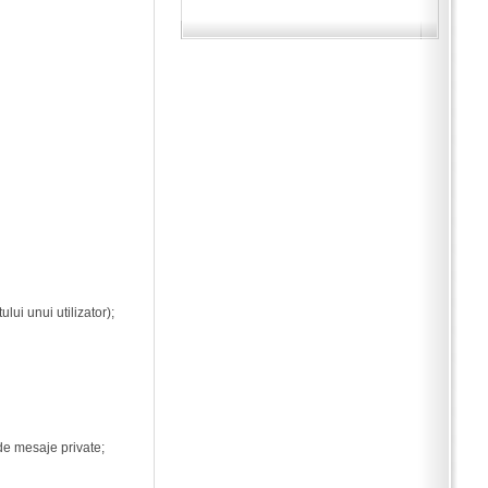
ui unui utilizator);
 de mesaje private;