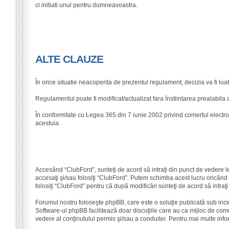
ci initiati unul pentru dumneavoastra.
ALTE CLAUZE
În orice situatie neacoperita de prezentul regulament, decizia va fi l
Regulamentul poate fi modificat/actualizat fara înstiintarea prealabila 
În conformitate cu Legea 365 din 7 iunie 2002 privind comertul electro
acestuia.
Accesând “ClubFord”, sunteţi de acord să intraţi din punct de vedere l
accesaţi şi/sau folosiţi “ClubFord”. Putem schimba acest lucru oricând ş
folosiţi “ClubFord” pentru că după modificări sunteţi de acord să intraţ
Forumul nostru foloseşte phpBB, care este o soluţie publicată sub inci
Software-ul phpBB facilitează doar discuţiile care au ca mijloc de com
vedere al conţinutului permis şi/sau a conduitei. Pentru mai multe info