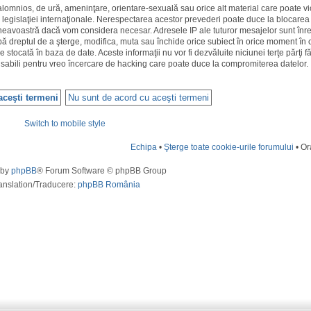
calomnios, de ură, ameninţare, orientare-sexuală sau orice alt material care poate vi
 legislaţiei internaţionale. Nerespectarea acestor prevederi poate duce la blocarea
neavoastră dacă vom considera necesar. Adresele IP ale tuturor mesajelor sunt înre
aibă dreptul de a şterge, modifica, muta sau închide orice subiect în orice moment în
fie stocată în baza de date. Aceste informaţii nu vor fi dezvăluite niciunei terţe părţi
sabili pentru vreo încercare de hacking care poate duce la compromiterea datelor.
Switch to mobile style
Echipa
•
Şterge toate cookie-urile forumului
• Or
 by
phpBB
® Forum Software © phpBB Group
anslation/Traducere:
phpBB România