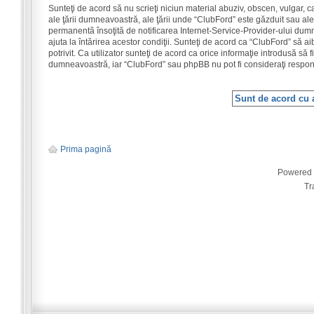
Sunteţi de acord să nu scrieţi niciun material abuziv, obscen, vulgar, 
ale ţării dumneavoastră, ale ţării unde “ClubFord” este găzduit sau ale
permanentă însoţită de notificarea Internet-Service-Provider-ului dum
ajuta la întărirea acestor condiţii. Sunteţi de acord ca “ClubFord” să 
potrivit. Ca utilizator sunteţi de acord ca orice informaţie introdusă să 
dumneavoastră, iar “ClubFord” sau phpBB nu pot fi consideraţi respon
Prima pagină
Powered
Tr