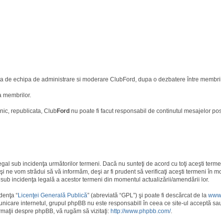
uata de echipa de administrare si moderare ClubFord, dupa o dezbatere între membrii
a membrilor.
nic, republicata, Club
Ford
nu poate fi facut responsabil de continutul mesajelor po
egal sub incidenţa următorilor termeni. Dacă nu sunteţi de acord cu toţi aceşti term
i ne vom strădui să vă informăm, deşi ar fi prudent să verificaţi aceşti termeni în m
i sub incidenţa legală a acestor termeni din momentul actualizării/amendării lor.
denţa “
Licenţei Generală Publică
” (abreviată “GPL”) şi poate fi descărcat de la
www
unicare internetul, grupul phpBB nu este responsabill în ceea ce site-ul acceptă sa
rmaţii despre phpBB, vă rugăm să vizitaţi:
http://www.phpbb.com/
.