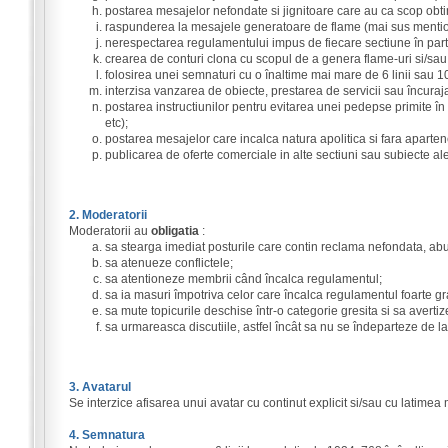
postarea mesajelor nefondate si jignitoare care au ca scop obti
raspunderea la mesajele generatoare de flame (mai sus mentio
nerespectarea regulamentului impus de fiecare sectiune în part
crearea de conturi clona cu scopul de a genera flame-uri si/sa
folosirea unei semnaturi cu o înaltime mai mare de 6 linii sau 100
interzisa vanzarea de obiecte, prestarea de servicii sau încurajar
postarea instructiunilor pentru evitarea unei pedepse primite în ur
etc);
postarea mesajelor care incalca natura apolitica si fara aparten
publicarea de oferte comerciale in alte sectiuni sau subiecte al
2. Moderatorii
Moderatorii au
obligatia
:
sa stearga imediat posturile care contin reclama nefondata, ab
sa atenueze conflictele;
sa atentioneze membrii când încalca regulamentul;
sa ia masuri împotriva celor care încalca regulamentul foarte gr
sa mute topicurile deschise într-o categorie gresita si sa avertiz
sa urmareasca discutiile, astfel încât sa nu se îndeparteze de la
3. Avatarul
Se interzice afisarea unui avatar cu continut explicit si/sau cu latimea
4. Semnatura