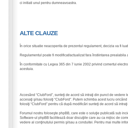
ci initiati unul pentru dumneavoastra.
ALTE CLAUZE
În orice situatie neacoperita de prezentul regulament, decizia va fi l
Regulamentul poate fi modificat/actualizat fara înstiintarea prealabila 
În conformitate cu Legea 365 din 7 iunie 2002 privind comertul electro
acestuia.
Accesând “ClubFord”, sunteţi de acord să intraţi din punct de vedere l
accesaţi şi/sau folosiţi “ClubFord”. Putem schimba acest lucru oricând ş
folosiţi “ClubFord” pentru că după modificări sunteţi de acord să intraţ
Forumul nostru foloseşte phpBB, care este o soluţie publicată sub inci
Software-ul phpBB facilitează doar discuţiile care au ca mijloc de com
vedere al conţinutului permis şi/sau a conduitei. Pentru mai multe info