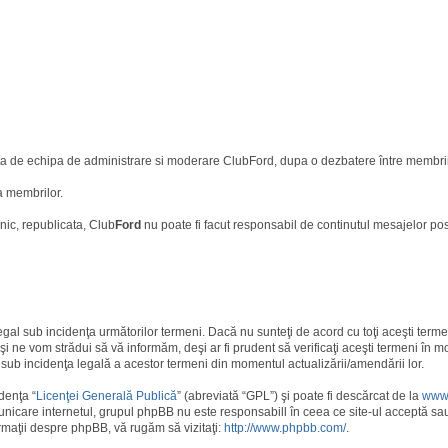
uata de echipa de administrare si moderare ClubFord, dupa o dezbatere între membrii
a membrilor.
nic, republicata, Club
Ford
nu poate fi facut responsabil de continutul mesajelor po
egal sub incidenţa următorilor termeni. Dacă nu sunteţi de acord cu toţi aceşti term
i ne vom strădui să vă informăm, deşi ar fi prudent să verificaţi aceşti termeni în m
i sub incidenţa legală a acestor termeni din momentul actualizării/amendării lor.
denţa “
Licenţei Generală Publică
” (abreviată “GPL”) şi poate fi descărcat de la
www
unicare internetul, grupul phpBB nu este responsabill în ceea ce site-ul acceptă sa
rmaţii despre phpBB, vă rugăm să vizitaţi:
http://www.phpbb.com/
.