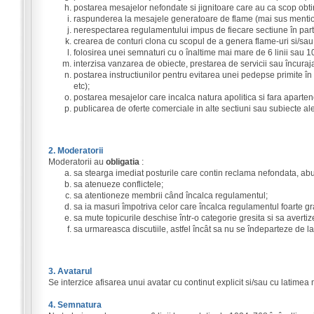
postarea mesajelor nefondate si jignitoare care au ca scop obti
raspunderea la mesajele generatoare de flame (mai sus mentio
nerespectarea regulamentului impus de fiecare sectiune în part
crearea de conturi clona cu scopul de a genera flame-uri si/sa
folosirea unei semnaturi cu o înaltime mai mare de 6 linii sau 100
interzisa vanzarea de obiecte, prestarea de servicii sau încurajar
postarea instructiunilor pentru evitarea unei pedepse primite în ur
etc);
postarea mesajelor care incalca natura apolitica si fara aparten
publicarea de oferte comerciale in alte sectiuni sau subiecte al
2. Moderatorii
Moderatorii au
obligatia
:
sa stearga imediat posturile care contin reclama nefondata, ab
sa atenueze conflictele;
sa atentioneze membrii când încalca regulamentul;
sa ia masuri împotriva celor care încalca regulamentul foarte gr
sa mute topicurile deschise într-o categorie gresita si sa avertiz
sa urmareasca discutiile, astfel încât sa nu se îndeparteze de la
3. Avatarul
Se interzice afisarea unui avatar cu continut explicit si/sau cu latimea
4. Semnatura