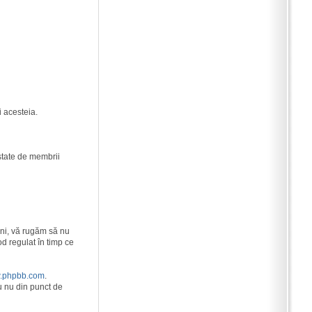
 acesteia.
state de membrii
eni, vă rugăm să nu
od regulat în timp ce
.phpbb.com
.
u nu din punct de