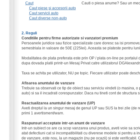
Caut
Cauti o piesa anume? Sau un mecan
Caut piese şi accesorii auto
Caut servicii auto
Caut diverse non-auto
2. Reguli
Conditiile pentru firme autorizate si vanzatori premium
Persoanele juridice sau fizice specializate care doresc sa isi promovez
semestriala in valoare de 50E (225lei). Aceasta se plateste pentru lunile 
Modalitatea de plata preferata este prin OP / plata on-line pe portalul
dupa dovada platii printr-un Mesaj Privat catre utilizatorul DGAlexandr
Taxa se achita pe utilizator, NU pe topic. Fiecare utilizator poate deschi
Afisarea anuntului de vanzare
Trebuie sa observati ce tip de obiect sau serviciu vindeti (o masina, o
auto) si sa il incadrati corespunzator. Daca nu tineti cont de structura 
Reactualizarea anuntului de vanzare (UP)
Aveti dreptul la un singur mesaj de genul UP sau SUS la trei zile (de r
primi 1 avertisment/warn.
Raspunsuri acceptate intr-un anunt de vanzare
Intr-un subiect ce are ca scop vanzarea unui produs, aveti voie sa scri
atat defectiuni cat si incompatibilitati cu diverese modele si pentru 
de vanzare, este nou, la un magazin (nu pe ocazii) si este verificabil. O