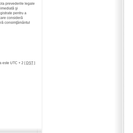
ola prevederile legale
 imediată şi
gistrate pentru a
 care consideră
 fără consimţământul
a este UTC + 2 [
DST
]