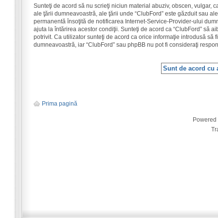
Sunteţi de acord să nu scrieţi niciun material abuziv, obscen, vulgar, 
ale ţării dumneavoastră, ale ţării unde “ClubFord” este găzduit sau ale
permanentă însoţită de notificarea Internet-Service-Provider-ului dum
ajuta la întărirea acestor condiţii. Sunteţi de acord ca “ClubFord” să 
potrivit. Ca utilizator sunteţi de acord ca orice informaţie introdusă să 
dumneavoastră, iar “ClubFord” sau phpBB nu pot fi consideraţi respon
Prima pagină
Powered
Tr