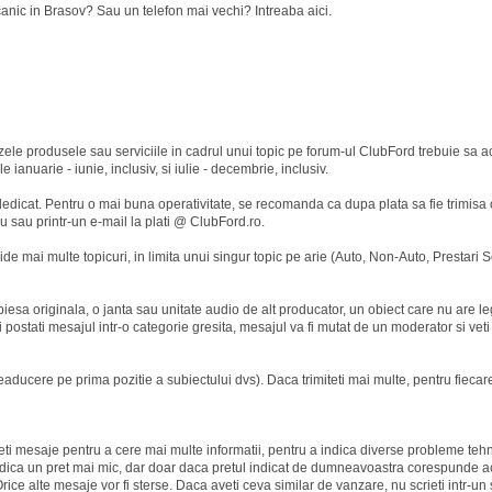
ic in Brasov? Sau un telefon mai vechi? Intreaba aici.
ele produsele sau serviciile in cadrul unui topic pe forum-ul ClubFord trebuie sa ac
ianuarie - iunie, inclusiv, si iulie - decembrie, inclusiv.
 dedicat. Pentru o mai buna operativitate, se recomanda ca dupa plata sa fie trimisa 
u sau printr-un e-mail la plati @ ClubFord.ro.
de mai multe topicuri, in limita unui singur topic pe arie (Auto, Non-Auto, Prestari Ser
 piesa originala, o janta sau unitate audio de alt producator, un obiect care nu are 
si postati mesajul intr-o categorie gresita, mesajul va fi mutat de un moderator si veti
eaducere pe prima pozitie a subiectului dvs). Daca trimiteti mai multe, pentru fieca
eti mesaje pentru a cere mai multe informatii, pentru a indica diverse probleme teh
a indica un pret mai mic, dar doar daca pretul indicat de dumneavoastra corespunde a
rice alte mesaje vor fi sterse. Daca aveti ceva similar de vanzare, nu scrieti intr-un 