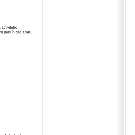
activitate;
 (fals în declaratii,