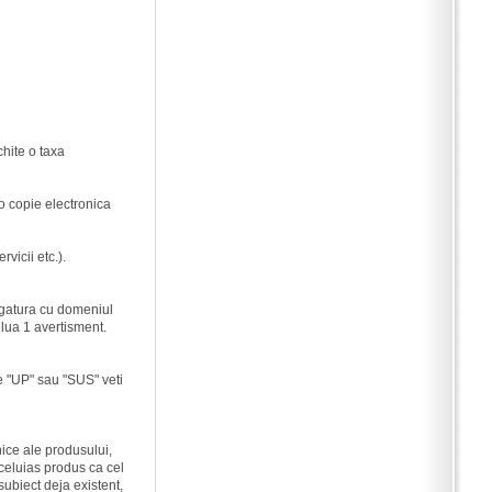
hite o taxa
o copie electronica
vicii etc.).
legatura cu domeniul
 lua 1 avertisment.
re "UP" sau "SUS" veti
nice ale produsului,
celuias produs ca cel
subiect deja existent,