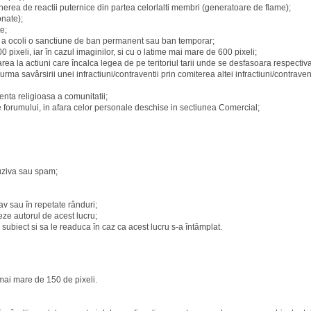
nerea de reactii puternice din partea celorlalti membri (generatoare de flame);
nate);
e;
u a ocoli o sanctiune de ban permanent sau ban temporar;
 pixeli, iar în cazul imaginilor, si cu o latime mai mare de 600 pixeli;
ea la actiuni care încalca legea de pe teritoriul tarii unde se desfasoara respectiva 
ma savârsirii unei infractiuni/contraventii prin comiterea altei infractiuni/contraventii
enta religioasa a comunitatii;
e forumului, in afara celor personale deschise in sectiunea Comercial;
uziva sau spam;
av sau în repetate rânduri;
eze autorul de acest lucru;
 subiect si sa le readuca în caz ca acest lucru s-a întâmplat.
 mai mare de 150 de pixeli.