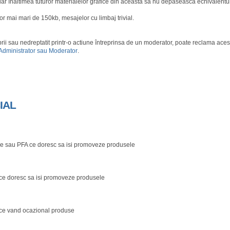
iar înaltimea tuturor materialelor grafice din aceasta sa nu depaseasca echivalentul
ilor mai mari de 150kb, mesajelor cu limbaj trivial.
ii sau nedreptatit printr-o actiune întreprinsa de un moderator, poate reclama ace
Administrator sau Moderator
.
IAL
ce sau PFA ce doresc sa isi promoveze produsele
 ce doresc sa isi promoveze produsele
 ce vand ocazional produse