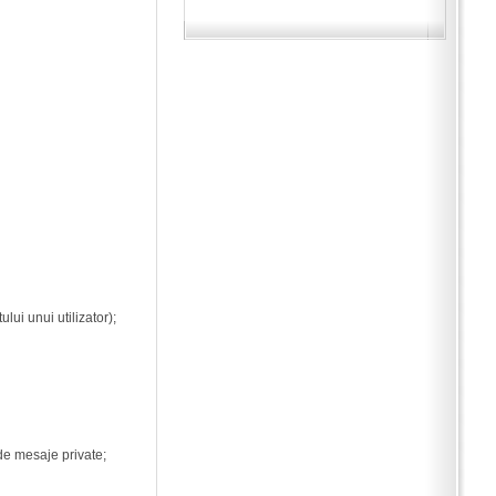
ui unui utilizator);
 de mesaje private;