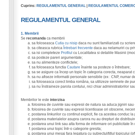
Cuprins:
REGULAMENTUL GENERAL
|
REGULAMENTUL COMERC
REGULAMENTUL GENERAL
1. Membrii
Se
recomanda
ca membrii
sa foloseasca
Cutia cu nisip
daca nu sunt familiarizati cu scrier
sa citeasca rubrica
Întrebari frecvente
daca au nelamuriri cu priv
sa isi completeze
Profilul
cu Localitatea si detaliile Masinii (mo
sa posteze pareri argumentate;
sa nu alimenteze conflictele;
sa foloseasca functia
Cautare
înainte sa posteze o întrebare;
sa se asigure ca încep un topic în categoria corecta, neaparat ci
sa nu afiseze informatii personale sensibile (ex : CNP, numar de
sa foloseasca corect limba româna, sa utilizeze semnele de pun
sa nu înstraineze parola contului, nici chiar administratorilor s
Membrilor le este
interzisa
folosirea de cuvinte sau expresii de natura sa aduca jigniri sau
folosirea de cuvinte sau expresii licentioase ori obscene, nece
postarea linkurilor cu continut explicit, fie ca acestea conduc la
postarea materialelor asupra carora nu au drepturi de distribuir
postarea unui link sau alta forma de informare ori publicitate în
postarea unui topic într-o categorie gresita;
postarea unui mesaj fara legatura cu subiectul/titlul topicului (off