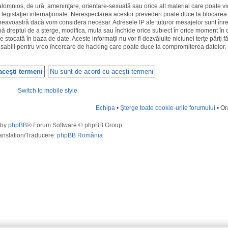
calomnios, de ură, ameninţare, orientare-sexuală sau orice alt material care poate vi
 legislaţiei internaţionale. Nerespectarea acestor prevederi poate duce la blocarea
neavoastră dacă vom considera necesar. Adresele IP ale tuturor mesajelor sunt înre
aibă dreptul de a şterge, modifica, muta sau închide orice subiect în orice moment în
fie stocată în baza de date. Aceste informaţii nu vor fi dezvăluite niciunei terţe părţi
sabili pentru vreo încercare de hacking care poate duce la compromiterea datelor.
Switch to mobile style
Echipa
•
Şterge toate cookie-urile forumului
• Or
 by
phpBB
® Forum Software © phpBB Group
anslation/Traducere:
phpBB România