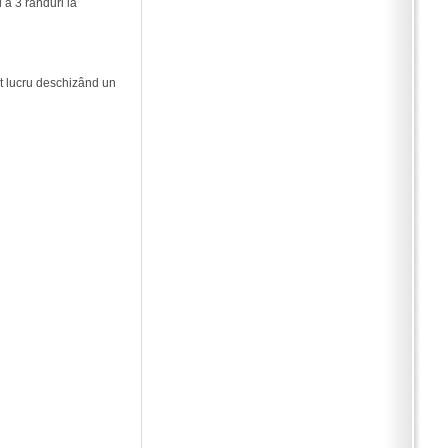
 a 3 rânduri la
st lucru deschizând un