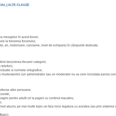
IAL
|
ALTE CLAUZE
ea mesajelor în acest forum;
ire la folosirea forumului;
del, an, motorizare, caroserie, nivel de echipare) în câmpurile dedicate;
tind descrierea fiecarei categorii;
 telefon);
ctuatie si normele ortografice;
au moderatorilor (un administrator sau un moderator nu va cere niciodata parola contul
 ofense altor persoane;
nzurate;
 pagini pentru adulti ori la pagini cu continut macabru;
e;
 mod abuziv, pe mai multe topic-uri fara nicio legatura cu acestea sau prin sistemul
topic);