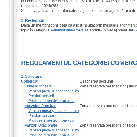
Nu trebuie sa depaseasca 6 linii la rezolutia de 1024x768 în înaltime, 
rezolutia de 1024x768.
Se interzic afisarea linkurilor catre pagini explicite, imaginilor/animati
5. Reclamatii
Daca un membru considera ca a fost insultat prin mesajele altor membr
topic în categoria
Administratie/Arhiva
sau printr-un mesaj privat unui
REGULAMENTUL CATEGORIEI COMERC
1. Structura
Comercial
Descrierea sectiunii
Firme autorizate
Zona rezervata persoanelor juridi
Vanzari piese şi accesorii auto
Prestari servicii
Produse si servicii non-auto
Vanzatori Premium
Zona rezervata persoanelor fizice
Vanzari piese şi accesorii auto
Prestari servicii
Produse si servicii non-auto
Vanzari Ocazionale
Zona rezervata persoanelor fizice
Vanzari piese şi accesorii auto
Produse si servicii non-auto