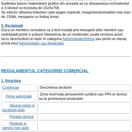
înaltimea tuturor materialelor grafice din aceasta sa nu depaseasca echivalentul
a 3 rânduri la rezolutia de 1024x768.
Se interzic afisarea linkurilor catre pagini explicite, imaginilor/animatiilor mai mari
de 150kb, mesajelor cu limbaj trivial.
5. Reclamatii
Daca un membru considera ca a fost insultat prin mesajele altor membrii sau
nedreptatit printr-o actiune întreprinsa de un moderator, poate reclama acest
lucru deschizând un topic în categoria
Administratie/Arhiva
sau printr-un mesaj
privat unui
Administrator sau Moderator
.
REGULAMENTUL CATEGORIEI COMERCIAL
1. Structura
Comercial
Descrierea sectiunii
Zona rezervata persoanelor juridice sau PFA ce doresc
Firme autorizate
sa isi promoveze produsele
Vanzari piese şi
accesorii auto
Prestari servicii
Produse si
servicii non-auto