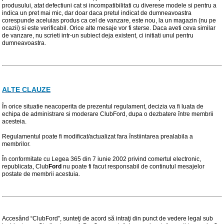
produsului, atat defectiuni cat si incompatibilitati cu diverese modele si pentru a
indica un pret mai mic, dar doar daca pretul indicat de dumneavoastra
corespunde aceluias produs ca cel de vanzare, este nou, la un magazin (nu pe
ocazii) si este verificabil. Orice alte mesaje vor fi sterse. Daca aveti ceva similar
de vanzare, nu scrieti intr-un subiect deja existent, ci initiati unul pentru
dumneavoastra.
ALTE CLAUZE
În orice situatie neacoperita de prezentul regulament, decizia va fi luata de
echipa de administrare si moderare ClubFord, dupa o dezbatere între membrii
acesteia.
Regulamentul poate fi modificat/actualizat fara înstiintarea prealabila a
membrilor.
În conformitate cu Legea 365 din 7 iunie 2002 privind comertul electronic,
republicata, Club
Ford
nu poate fi facut responsabil de continutul mesajelor
postate de membrii acestuia.
Accesând “ClubFord”, sunteţi de acord să intraţi din punct de vedere legal sub