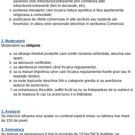
savârsirii unei infractiuni/contraventii prin comiterea altei
infractiuni/contraventii (fals în declaratii, etc);
postarea mesajelor care incalca natura apolitica si fara apartenenta
religioasa a comunitatii;
publicarea de oferte comerciale in alte sectiuni sau subiecte ale
forumului, in afara celor personale deschise in sectiunea Comercial;
2. Moderatorii
Moderatorii au
obligatia
:
sa stearga imediat posturile care contin reclama nefondata, abuziva sau
spam;
sa atenueze conflictele;
sa atentioneze membrii când încalca regulamentul;
sa ia masuri împotriva celor care încalca regulamentul foarte grav sau în
repetate rânduri;
sa mute topicurile deschise într-o categorie gresita si sa avertizeze
autorul de acest lucru;
sa urmareasca discutiile, astfel încât sa nu se îndeparteze de la subiect si
sa le readuca în caz ca acest lucru s-a întâmplat.
3. Avatarul
Se interzice afisarea unui avatar cu continut explicit si/sau cu latimea mai mare
de 150 de pixeli.
4. Semnatura
Nu trebuie sa depaseasca 6 linii la rezolutia de 1024x768 în înaltime, iar