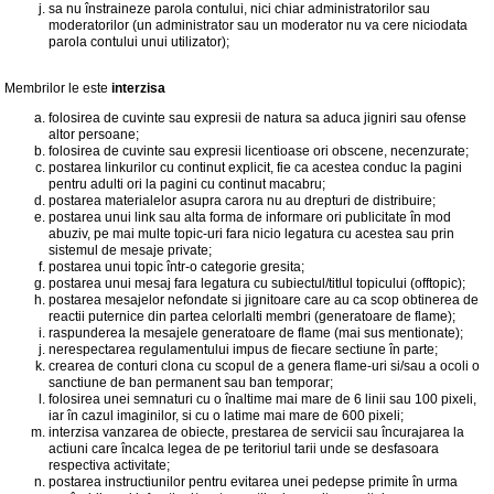
sa nu înstraineze parola contului, nici chiar administratorilor sau
moderatorilor (un administrator sau un moderator nu va cere niciodata
parola contului unui utilizator);
Membrilor le este
interzisa
folosirea de cuvinte sau expresii de natura sa aduca jigniri sau ofense
altor persoane;
folosirea de cuvinte sau expresii licentioase ori obscene, necenzurate;
postarea linkurilor cu continut explicit, fie ca acestea conduc la pagini
pentru adulti ori la pagini cu continut macabru;
postarea materialelor asupra carora nu au drepturi de distribuire;
postarea unui link sau alta forma de informare ori publicitate în mod
abuziv, pe mai multe topic-uri fara nicio legatura cu acestea sau prin
sistemul de mesaje private;
postarea unui topic într-o categorie gresita;
postarea unui mesaj fara legatura cu subiectul/titlul topicului (offtopic);
postarea mesajelor nefondate si jignitoare care au ca scop obtinerea de
reactii puternice din partea celorlalti membri (generatoare de flame);
raspunderea la mesajele generatoare de flame (mai sus mentionate);
nerespectarea regulamentului impus de fiecare sectiune în parte;
crearea de conturi clona cu scopul de a genera flame-uri si/sau a ocoli o
sanctiune de ban permanent sau ban temporar;
folosirea unei semnaturi cu o înaltime mai mare de 6 linii sau 100 pixeli,
iar în cazul imaginilor, si cu o latime mai mare de 600 pixeli;
interzisa vanzarea de obiecte, prestarea de servicii sau încurajarea la
actiuni care încalca legea de pe teritoriul tarii unde se desfasoara
respectiva activitate;
postarea instructiunilor pentru evitarea unei pedepse primite în urma