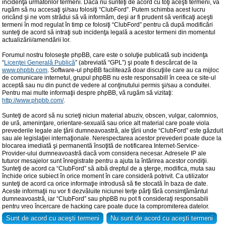
incidenţa următorilor termeni. Dacă nu sunteţi de acord cu toţi aceşti termeni, vă
rugăm să nu accesaţi şi/sau folosiţi “ClubFord”. Putem schimba acest lucru
oricând şi ne vom strădui să vă informăm, deşi ar fi prudent să verificaţi aceşti
termeni în mod regulat în timp ce folosiţi “ClubFord” pentru că după modificări
sunteţi de acord să intraţi sub incidenţa legală a acestor termeni din momentul
actualizării/amendării lor.
Forumul nostru foloseşte phpBB, care este o soluţie publicată sub incidenţa
“
Licenţei Generală Publică
” (abreviată “GPL”) şi poate fi descărcat de la
www.phpbb.com
. Software-ul phpBB facilitează doar discuţiile care au ca mijloc
de comunicare internetul, grupul phpBB nu este responsabill în ceea ce site-ul
acceptă sau nu din punct de vedere al conţinutului permis şi/sau a conduitei.
Pentru mai multe informaţii despre phpBB, vă rugăm să vizitaţi:
http://www.phpbb.com/
.
Sunteţi de acord să nu scrieţi niciun material abuziv, obscen, vulgar, calomnios,
de ură, ameninţare, orientare-sexuală sau orice alt material care poate viola
prevederile legale ale ţării dumneavoastră, ale ţării unde “ClubFord” este găzduit
sau ale legislaţiei internaţionale. Nerespectarea acestor prevederi poate duce la
blocarea imediată şi permanentă însoţită de notificarea Internet-Service-
Provider-ului dumneavoastră dacă vom considera necesar. Adresele IP ale
tuturor mesajelor sunt înregistrate pentru a ajuta la întărirea acestor condiţii.
Sunteţi de acord ca “ClubFord” să aibă dreptul de a şterge, modifica, muta sau
închide orice subiect în orice moment în care consideră potrivit. Ca utilizator
sunteţi de acord ca orice informaţie introdusă să fie stocată în baza de date.
Aceste informaţii nu vor fi dezvăluite niciunei terţe părţi fără consimţământul
dumneavoastră, iar “ClubFord” sau phpBB nu pot fi consideraţi responsabili
pentru vreo încercare de hacking care poate duce la compromiterea datelor.