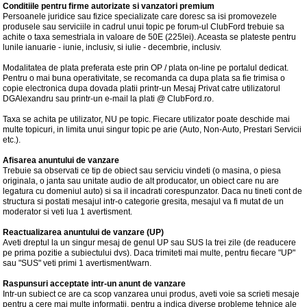
Conditiile pentru firme autorizate si vanzatori premium
Persoanele juridice sau fizice specializate care doresc sa isi promovezele
produsele sau serviciile in cadrul unui topic pe forum-ul ClubFord trebuie sa
achite o taxa semestriala in valoare de 50E (225lei). Aceasta se plateste pentru
lunile ianuarie - iunie, inclusiv, si iulie - decembrie, inclusiv.
Modalitatea de plata preferata este prin OP / plata on-line pe portalul dedicat.
Pentru o mai buna operativitate, se recomanda ca dupa plata sa fie trimisa o
copie electronica dupa dovada platii printr-un Mesaj Privat catre utilizatorul
DGAlexandru sau printr-un e-mail la plati @ ClubFord.ro.
Taxa se achita pe utilizator, NU pe topic. Fiecare utilizator poate deschide mai
multe topicuri, in limita unui singur topic pe arie (Auto, Non-Auto, Prestari Servicii
etc.).
Afisarea anuntului de vanzare
Trebuie sa observati ce tip de obiect sau serviciu vindeti (o masina, o piesa
originala, o janta sau unitate audio de alt producator, un obiect care nu are
legatura cu domeniul auto) si sa il incadrati corespunzator. Daca nu tineti cont de
structura si postati mesajul intr-o categorie gresita, mesajul va fi mutat de un
moderator si veti lua 1 avertisment.
Reactualizarea anuntului de vanzare (UP)
Aveti dreptul la un singur mesaj de genul UP sau SUS la trei zile (de readucere
pe prima pozitie a subiectului dvs). Daca trimiteti mai multe, pentru fiecare "UP"
sau "SUS" veti primi 1 avertisment/warn.
Raspunsuri acceptate intr-un anunt de vanzare
Intr-un subiect ce are ca scop vanzarea unui produs, aveti voie sa scrieti mesaje
pentru a cere mai multe informatii, pentru a indica diverse probleme tehnice ale