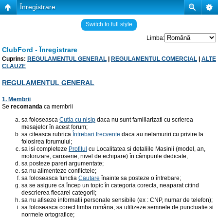
Înregistrare
Switch to full style
Limba:
ClubFord - Înregistrare
Cuprins:
REGULAMENTUL GENERAL
|
REGULAMENTUL COMERCIAL
|
ALTE
CLAUZE
REGULAMENTUL GENERAL
1. Membrii
Se
recomanda
ca membrii
sa foloseasca
Cutia cu nisip
daca nu sunt familiarizati cu scrierea
mesajelor în acest forum;
sa citeasca rubrica
Întrebari frecvente
daca au nelamuriri cu privire la
folosirea forumului;
sa isi completeze
Profilul
cu Localitatea si detaliile Masinii (model, an,
motorizare, caroserie, nivel de echipare) în câmpurile dedicate;
sa posteze pareri argumentate;
sa nu alimenteze conflictele;
sa foloseasca functia
Cautare
înainte sa posteze o întrebare;
sa se asigure ca încep un topic în categoria corecta, neaparat citind
descrierea fiecarei categorii;
sa nu afiseze informatii personale sensibile (ex : CNP, numar de telefon);
sa foloseasca corect limba româna, sa utilizeze semnele de punctuatie si
normele ortografice;