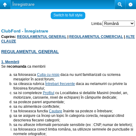
Înregistrare
Switch to full style
Limba:
ClubFord - Înregistrare
Cuprins:
REGULAMENTUL GENERAL
|
REGULAMENTUL COMERCIAL
|
ALTE
CLAUZE
REGULAMENTUL GENERAL
1. Membrii
Se
recomanda
ca membrii
sa foloseasca
Cutia cu nisip
daca nu sunt familiarizati cu scrierea
mesajelor în acest forum;
sa citeasca rubrica
Întrebari frecvente
daca au nelamuriri cu privire la
folosirea forumului;
sa isi completeze
Profilul
cu Localitatea si detaliile Masinii (model, an,
motorizare, caroserie, nivel de echipare) în câmpurile dedicate;
sa posteze pareri argumentate;
sa nu alimenteze conflictele;
sa foloseasca functia
Cautare
înainte sa posteze o întrebare;
sa se asigure ca încep un topic în categoria corecta, neaparat citind
descrierea fiecarei categorii;
sa nu afiseze informatii personale sensibile (ex : CNP, numar de telefon);
sa foloseasca corect limba româna, sa utilizeze semnele de punctuatie si
normele ortografice;