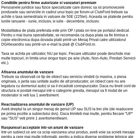
Conditiile pentru firme autorizate si vanzatori premium
Persoanele juridice sau fizice specializate care doresc sa isi promovezele
produsele sau serviciile in cadrul unui topic pe forum-ul ClubFord trebuie sa
achite o taxa semestriala in valoare de 50E (225lei). Aceasta se plateste pentru
lunile ianuarie - iunie, inclusiv, si iulie - decembrie, inclusiv.
Modalitatea de plata preferata este prin OP / plata on-line pe portalul dedicat.
Pentru o mai buna operativitate, se recomanda ca dupa plata sa fie trimisa o
copie electronica dupa dovada platii printr-un Mesaj Privat catre utilizatorul
DGAlexandru sau printr-un e-mail la plati @ ClubFord.ro.
Taxa se achita pe utilizator, NU pe topic. Fiecare utilizator poate deschide mai
multe topicuri, in limita unui singur topic pe arie (Auto, Non-Auto, Prestari Servicii
etc.).
Afisarea anuntului de vanzare
Trebuie sa observati ce tip de obiect sau serviciu vindeti (o masina, o piesa
originala, o janta sau unitate audio de alt producator, un obiect care nu are
legatura cu domeniul auto) si sa il incadrati corespunzator. Daca nu tineti cont de
structura si postati mesajul intr-o categorie gresita, mesajul va fi mutat de un
moderator si veti lua 1 avertisment.
Reactualizarea anuntului de vanzare (UP)
Aveti dreptul la un singur mesaj de genul UP sau SUS la trei zile (de readucere
pe prima pozitie a subiectului dvs). Daca trimiteti mai multe, pentru fiecare "UP"
sau "SUS" veti primi 1 avertisment/warn.
Raspunsuri acceptate intr-un anunt de vanzare
Intr-un subiect ce are ca scop vanzarea unui produs, aveti voie sa scrieti mesaje
pentru a cere mai multe informatii, pentru a indica diverse probleme tehnice ale