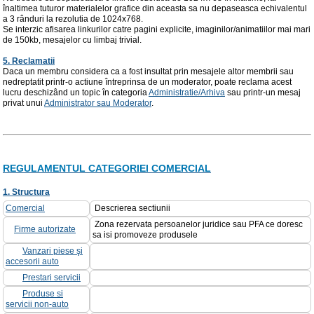
înaltimea tuturor materialelor grafice din aceasta sa nu depaseasca echivalentul
a 3 rânduri la rezolutia de 1024x768.
Se interzic afisarea linkurilor catre pagini explicite, imaginilor/animatiilor mai mari
de 150kb, mesajelor cu limbaj trivial.
5. Reclamatii
Daca un membru considera ca a fost insultat prin mesajele altor membrii sau
nedreptatit printr-o actiune întreprinsa de un moderator, poate reclama acest
lucru deschizând un topic în categoria
Administratie/Arhiva
sau printr-un mesaj
privat unui
Administrator sau Moderator
.
REGULAMENTUL CATEGORIEI COMERCIAL
1. Structura
Comercial
Descrierea sectiunii
Zona rezervata persoanelor juridice sau PFA ce doresc
Firme autorizate
sa isi promoveze produsele
Vanzari piese şi
accesorii auto
Prestari servicii
Produse si
servicii non-auto