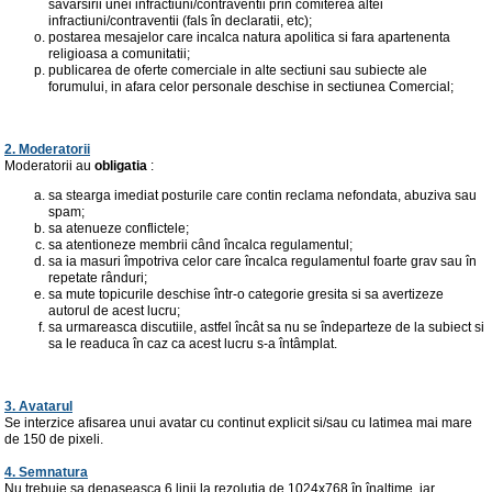
savârsirii unei infractiuni/contraventii prin comiterea altei
infractiuni/contraventii (fals în declaratii, etc);
postarea mesajelor care incalca natura apolitica si fara apartenenta
religioasa a comunitatii;
publicarea de oferte comerciale in alte sectiuni sau subiecte ale
forumului, in afara celor personale deschise in sectiunea Comercial;
2. Moderatorii
Moderatorii au
obligatia
:
sa stearga imediat posturile care contin reclama nefondata, abuziva sau
spam;
sa atenueze conflictele;
sa atentioneze membrii când încalca regulamentul;
sa ia masuri împotriva celor care încalca regulamentul foarte grav sau în
repetate rânduri;
sa mute topicurile deschise într-o categorie gresita si sa avertizeze
autorul de acest lucru;
sa urmareasca discutiile, astfel încât sa nu se îndeparteze de la subiect si
sa le readuca în caz ca acest lucru s-a întâmplat.
3. Avatarul
Se interzice afisarea unui avatar cu continut explicit si/sau cu latimea mai mare
de 150 de pixeli.
4. Semnatura
Nu trebuie sa depaseasca 6 linii la rezolutia de 1024x768 în înaltime, iar