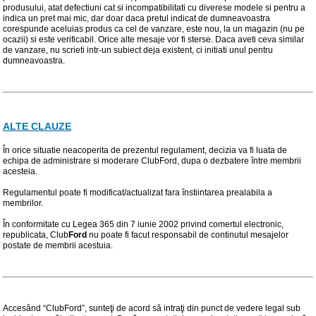
produsului, atat defectiuni cat si incompatibilitati cu diverese modele si pentru a
indica un pret mai mic, dar doar daca pretul indicat de dumneavoastra
corespunde aceluias produs ca cel de vanzare, este nou, la un magazin (nu pe
ocazii) si este verificabil. Orice alte mesaje vor fi sterse. Daca aveti ceva similar
de vanzare, nu scrieti intr-un subiect deja existent, ci initiati unul pentru
dumneavoastra.
ALTE CLAUZE
În orice situatie neacoperita de prezentul regulament, decizia va fi luata de
echipa de administrare si moderare ClubFord, dupa o dezbatere între membrii
acesteia.
Regulamentul poate fi modificat/actualizat fara înstiintarea prealabila a
membrilor.
În conformitate cu Legea 365 din 7 iunie 2002 privind comertul electronic,
republicata, Club
Ford
nu poate fi facut responsabil de continutul mesajelor
postate de membrii acestuia.
Accesând “ClubFord”, sunteţi de acord să intraţi din punct de vedere legal sub