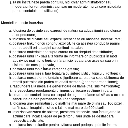
sa nu înstraineze parola contului, nici chiar administratorilor sau
moderatorilor (un administrator sau un moderator nu va cere niciodata
parola contului unui utilizator);
Membrilor le este
interzisa
folosirea de cuvinte sau expresii de natura sa aduca jigniri sau ofense
altor persoane;
folosirea de cuvinte sau expresii licentioase ori obscene, necenzurate;
postarea linkurilor cu continut explicit, fie ca acestea conduc la pagini
pentru adulti ori la pagini cu continut macabru;
postarea materialelor asupra carora nu au drepturi de distribuire;
postarea unui link sau alta forma de informare ori publicitate în mod
abuziv, pe mai multe topic-uri fara nicio legatura cu acestea sau prin
sistemul de mesaje private;
postarea unui topic într-o categorie gresita;
postarea unui mesaj fara legatura cu subiectul/titlul topicului (offtopic);
postarea mesajelor nefondate si jignitoare care au ca scop obtinerea de
reactii puternice din partea celorlalti membri (generatoare de flame);
raspunderea la mesajele generatoare de flame (mai sus mentionate);
nerespectarea regulamentului impus de fiecare sectiune în parte;
crearea de conturi clona cu scopul de a genera flame-uri si/sau a ocoli o
sanctiune de ban permanent sau ban temporar;
folosirea unei semnaturi cu o înaltime mai mare de 6 linii sau 100 pixeli,
iar în cazul imaginilor, si cu o latime mai mare de 600 pixeli;
interzisa vanzarea de obiecte, prestarea de servicii sau încurajarea la
actiuni care încalca legea de pe teritoriul tarii unde se desfasoara
respectiva activitate;
postarea instructiunilor pentru evitarea unei pedepse primite în urma