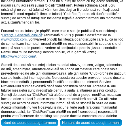
incidenţa următorilor termeni. Dacă nu sunteţi de acord cu toţi aceşti termeni, vă
rugăm să nu accesaţi şi/sau folosiţi “ClubFord”. Putem schimba acest lucru
oricând şi ne vom strădui să vă informăm, deşi ar fi prudent să verificaţi aceşti
termeni în mod regulat în timp ce folosiţi “ClubFord” pentru că după modificări
sunteţi de acord să intraţi sub incidenţa legală a acestor termeni din momentul
actualizării/amendării lor.
Forumul nostru foloseşte phpBB, care este o soluţie publicată sub incidenţa
“
Licenţei Generală Publică
” (abreviată “GPL”) şi poate fi descărcat de la
www.phpbb.com
. Software-ul phpBB facilitează doar discuţiile care au ca mijloc
de comunicare internetul, grupul phpBB nu este responsabill în ceea ce site-ul
acceptă sau nu din punct de vedere al conţinutului permis şi/sau a conduitei.
Pentru mai multe informaţii despre phpBB, vă rugăm să vizitaţi:
http://www.phpbb.com/
.
Sunteţi de acord să nu scrieţi niciun material abuziv, obscen, vulgar, calomnios,
de ură, ameninţare, orientare-sexuală sau orice alt material care poate viola
prevederile legale ale ţării dumneavoastră, ale ţării unde “ClubFord” este găzduit
sau ale legislaţiei internaţionale. Nerespectarea acestor prevederi poate duce la
blocarea imediată şi permanentă însoţită de notificarea Internet-Service-
Provider-ului dumneavoastră dacă vom considera necesar. Adresele IP ale
tuturor mesajelor sunt înregistrate pentru a ajuta la întărirea acestor condiţii.
Sunteţi de acord ca “ClubFord” să aibă dreptul de a şterge, modifica, muta sau
închide orice subiect în orice moment în care consideră potrivit. Ca utilizator
sunteţi de acord ca orice informaţie introdusă să fie stocată în baza de date.
Aceste informaţii nu vor fi dezvăluite niciunei terţe părţi fără consimţământul
dumneavoastră, iar “ClubFord” sau phpBB nu pot fi consideraţi responsabili
pentru vreo încercare de hacking care poate duce la compromiterea datelor.