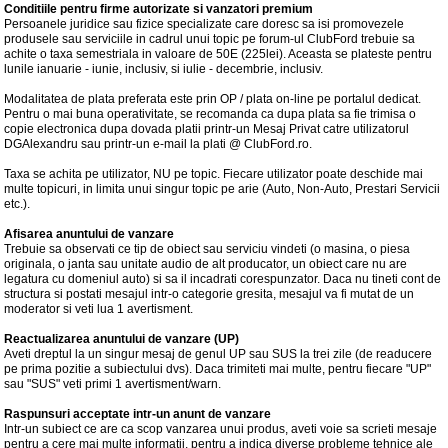
Conditiile pentru firme autorizate si vanzatori premium
Persoanele juridice sau fizice specializate care doresc sa isi promovezele
produsele sau serviciile in cadrul unui topic pe forum-ul ClubFord trebuie sa
achite o taxa semestriala in valoare de 50E (225lei). Aceasta se plateste pentru
lunile ianuarie - iunie, inclusiv, si iulie - decembrie, inclusiv.
Modalitatea de plata preferata este prin OP / plata on-line pe portalul dedicat.
Pentru o mai buna operativitate, se recomanda ca dupa plata sa fie trimisa o
copie electronica dupa dovada platii printr-un Mesaj Privat catre utilizatorul
DGAlexandru sau printr-un e-mail la plati @ ClubFord.ro.
Taxa se achita pe utilizator, NU pe topic. Fiecare utilizator poate deschide mai
multe topicuri, in limita unui singur topic pe arie (Auto, Non-Auto, Prestari Servicii
etc.).
Afisarea anuntului de vanzare
Trebuie sa observati ce tip de obiect sau serviciu vindeti (o masina, o piesa
originala, o janta sau unitate audio de alt producator, un obiect care nu are
legatura cu domeniul auto) si sa il incadrati corespunzator. Daca nu tineti cont de
structura si postati mesajul intr-o categorie gresita, mesajul va fi mutat de un
moderator si veti lua 1 avertisment.
Reactualizarea anuntului de vanzare (UP)
Aveti dreptul la un singur mesaj de genul UP sau SUS la trei zile (de readucere
pe prima pozitie a subiectului dvs). Daca trimiteti mai multe, pentru fiecare "UP"
sau "SUS" veti primi 1 avertisment/warn.
Raspunsuri acceptate intr-un anunt de vanzare
Intr-un subiect ce are ca scop vanzarea unui produs, aveti voie sa scrieti mesaje
pentru a cere mai multe informatii, pentru a indica diverse probleme tehnice ale