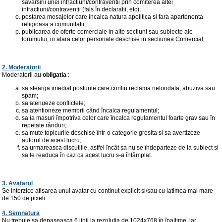
savârsirii unei infractiuni/contraventii prin comiterea altei
infractiuni/contraventii (fals în declaratii, etc);
postarea mesajelor care incalca natura apolitica si fara apartenenta
religioasa a comunitatii;
publicarea de oferte comerciale in alte sectiuni sau subiecte ale
forumului, in afara celor personale deschise in sectiunea Comercial;
2. Moderatorii
Moderatorii au
obligatia
:
sa stearga imediat posturile care contin reclama nefondata, abuziva sau
spam;
sa atenueze conflictele;
sa atentioneze membrii când încalca regulamentul;
sa ia masuri împotriva celor care încalca regulamentul foarte grav sau în
repetate rânduri;
sa mute topicurile deschise într-o categorie gresita si sa avertizeze
autorul de acest lucru;
sa urmareasca discutiile, astfel încât sa nu se îndeparteze de la subiect si
sa le readuca în caz ca acest lucru s-a întâmplat.
3. Avatarul
Se interzice afisarea unui avatar cu continut explicit si/sau cu latimea mai mare
de 150 de pixeli.
4. Semnatura
Nu trebuie sa depaseasca 6 linii la rezolutia de 1024x768 în înaltime, iar