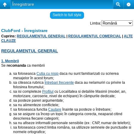
Înregistrare
Switch to full style
Limba:
ClubFord - Înregistrare
Cuprins:
REGULAMENTUL GENERAL
|
REGULAMENTUL COMERCIAL
|
ALTE
CLAUZE
REGULAMENTUL GENERAL
1. Membrii
Se
recomanda
ca membrii
sa foloseasca
Cutia cu nisip
daca nu sunt familiarizati cu scrierea
mesajelor în acest forum;
sa citeasca rubrica
Întrebari frecvente
daca au nelamuriri cu privire la
folosirea forumului;
sa isi completeze
Profilul
cu Localitatea si detaliile Masinii (model, an,
motorizare, caroserie, nivel de echipare) în câmpurile dedicate;
sa posteze pareri argumentate;
sa nu alimenteze conflictele;
sa foloseasca functia
Cautare
înainte sa posteze o întrebare;
sa se asigure ca încep un topic în categoria corecta, neaparat citind
descrierea fiecarei categorii;
sa nu afiseze informatii personale sensibile (ex : CNP, numar de telefon);
sa foloseasca corect limba româna, sa utilizeze semnele de punctuatie si
normele ortografice;