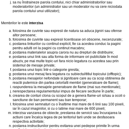
sa nu înstraineze parola contului, nici chiar administratorilor sau
moderatorilor (un administrator sau un moderator nu va cere niciodata
parola contului unui utilizator);
Membrilor le este
interzisa
folosirea de cuvinte sau expresii de natura sa aduca jigniri sau ofense
altor persoane;
folosirea de cuvinte sau expresii licentioase ori obscene, necenzurate;
postarea linkurilor cu continut explicit, fie ca acestea conduc la pagini
pentru adulti ori la pagini cu continut macabru;
postarea materialelor asupra carora nu au drepturi de distribuire;
postarea unui link sau alta forma de informare ori publicitate în mod
abuziv, pe mai multe topic-uri fara nicio legatura cu acestea sau prin
sistemul de mesaje private;
postarea unui topic într-o categorie gresita;
postarea unui mesaj fara legatura cu subiectul/titlul topicului (offtopic);
postarea mesajelor nefondate si jignitoare care au ca scop obtinerea de
reactii puternice din partea celorlalti membri (generatoare de flame);
raspunderea la mesajele generatoare de flame (mai sus mentionate);
nerespectarea regulamentului impus de fiecare sectiune în parte;
crearea de conturi clona cu scopul de a genera flame-uri si/sau a ocoli o
sanctiune de ban permanent sau ban temporar;
folosirea unei semnaturi cu o înaltime mai mare de 6 linii sau 100 pixeli,
iar în cazul imaginilor, si cu o latime mai mare de 600 pixeli;
interzisa vanzarea de obiecte, prestarea de servicii sau încurajarea la
actiuni care încalca legea de pe teritoriul tarii unde se desfasoara
respectiva activitate;
postarea instructiunilor pentru evitarea unei pedepse primite în urma