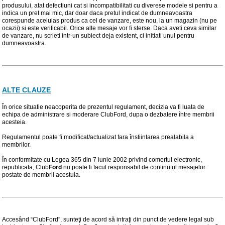
produsului, atat defectiuni cat si incompatibilitati cu diverese modele si pentru a
indica un pret mai mic, dar doar daca pretul indicat de dumneavoastra
corespunde aceluias produs ca cel de vanzare, este nou, la un magazin (nu pe
ocazii) si este verificabil. Orice alte mesaje vor fi sterse. Daca aveti ceva similar
de vanzare, nu scrieti intr-un subiect deja existent, ci initiati unul pentru
dumneavoastra.
ALTE CLAUZE
În orice situatie neacoperita de prezentul regulament, decizia va fi luata de
echipa de administrare si moderare ClubFord, dupa o dezbatere între membrii
acesteia.
Regulamentul poate fi modificat/actualizat fara înstiintarea prealabila a
membrilor.
În conformitate cu Legea 365 din 7 iunie 2002 privind comertul electronic,
republicata, Club
Ford
nu poate fi facut responsabil de continutul mesajelor
postate de membrii acestuia.
Accesând “ClubFord”, sunteţi de acord să intraţi din punct de vedere legal sub