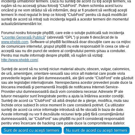
incidenţa următorilor termeni. Dacă nu sunteţi de acord cu toţi aceşti termeni, vă
rugăm să nu accesaţi şi/sau folosiţi “ClubFord”. Putem schimba acest lucru
oricând şi ne vom strădui să vă informăm, deşi ar fi prudent să verificaţi aceşti
termeni în mod regulat în timp ce folosiţi “ClubFord” pentru că după modificări
sunteţi de acord să intraţi sub incidenţa legală a acestor termeni din momentul
actualizării/amendării lor.
Forumul nostru foloseşte phpBB, care este o soluţie publicată sub incidenţa
“
Licenţei Generală Publică
” (abreviată “GPL”) şi poate fi descărcat de la
www.phpbb.com
. Software-ul phpBB facilitează doar discuţiile care au ca mijloc
de comunicare internetul, grupul phpBB nu este responsabill în ceea ce site-ul
acceptă sau nu din punct de vedere al conţinutului permis şi/sau a conduitei.
Pentru mai multe informaţii despre phpBB, vă rugăm să vizitaţi:
http://www.phpbb.com/
.
Sunteţi de acord să nu scrieţi niciun material abuziv, obscen, vulgar, calomnios,
de ură, ameninţare, orientare-sexuală sau orice alt material care poate viola
prevederile legale ale ţării dumneavoastră, ale ţării unde “ClubFord” este găzduit
sau ale legislaţiei internaţionale. Nerespectarea acestor prevederi poate duce la
blocarea imediată şi permanentă însoţită de notificarea Internet-Service-
Provider-ului dumneavoastră dacă vom considera necesar. Adresele IP ale
tuturor mesajelor sunt înregistrate pentru a ajuta la întărirea acestor condiţii.
Sunteţi de acord ca “ClubFord” să aibă dreptul de a şterge, modifica, muta sau
închide orice subiect în orice moment în care consideră potrivit. Ca utilizator
sunteţi de acord ca orice informaţie introdusă să fie stocată în baza de date.
Aceste informaţii nu vor fi dezvăluite niciunei terţe părţi fără consimţământul
dumneavoastră, iar “ClubFord” sau phpBB nu pot fi consideraţi responsabili
pentru vreo încercare de hacking care poate duce la compromiterea datelor.