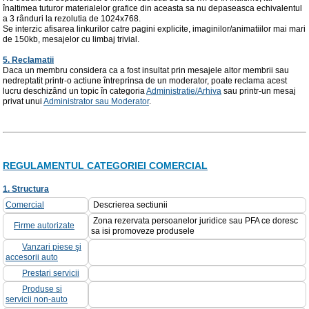
înaltimea tuturor materialelor grafice din aceasta sa nu depaseasca echivalentul
a 3 rânduri la rezolutia de 1024x768.
Se interzic afisarea linkurilor catre pagini explicite, imaginilor/animatiilor mai mari
de 150kb, mesajelor cu limbaj trivial.
5. Reclamatii
Daca un membru considera ca a fost insultat prin mesajele altor membrii sau
nedreptatit printr-o actiune întreprinsa de un moderator, poate reclama acest
lucru deschizând un topic în categoria
Administratie/Arhiva
sau printr-un mesaj
privat unui
Administrator sau Moderator
.
REGULAMENTUL CATEGORIEI COMERCIAL
1. Structura
Comercial
Descrierea sectiunii
Zona rezervata persoanelor juridice sau PFA ce doresc
Firme autorizate
sa isi promoveze produsele
Vanzari piese şi
accesorii auto
Prestari servicii
Produse si
servicii non-auto