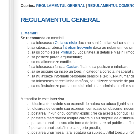
Cuprins:
REGULAMENTUL GENERAL
|
REGULAMENTUL COMERC
REGULAMENTUL GENERAL
1. Membrii
Se
recomanda
ca membrii
sa foloseasca
Cutia cu nisip
daca nu sunt familiarizati cu scrier
sa citeasca rubrica
Întrebari frecvente
daca au nelamuriri cu priv
sa isi completeze
Profilul
cu Localitatea si detaliile Masinii (mo
sa posteze pareri argumentate;
sa nu alimenteze conflictele;
sa foloseasca functia
Cautare
înainte sa posteze o întrebare;
sa se asigure ca încep un topic în categoria corecta, neaparat ci
sa nu afiseze informatii personale sensibile (ex : CNP, numar de
sa foloseasca corect limba româna, sa utilizeze semnele de pun
sa nu înstraineze parola contului, nici chiar administratorilor s
Membrilor le este
interzisa
folosirea de cuvinte sau expresii de natura sa aduca jigniri sau
folosirea de cuvinte sau expresii licentioase ori obscene, nece
postarea linkurilor cu continut explicit, fie ca acestea conduc la
postarea materialelor asupra carora nu au drepturi de distribuir
postarea unui link sau alta forma de informare ori publicitate în
postarea unui topic într-o categorie gresita;
postarea unui mesaj fara legatura cu subiectul/titlul topicului (off