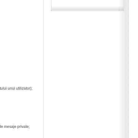
ui unui utilizator);
 de mesaje private;