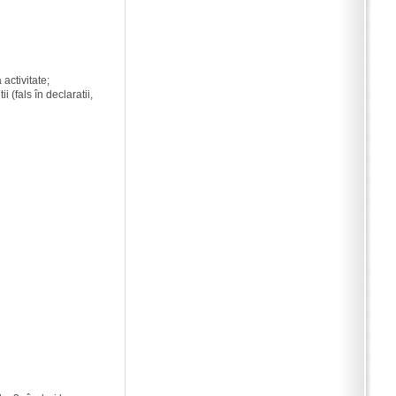
activitate;
 (fals în declaratii,