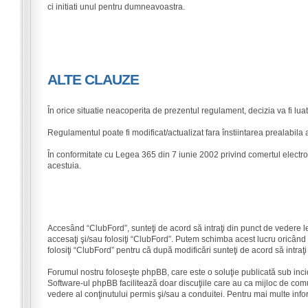
ci initiati unul pentru dumneavoastra.
ALTE CLAUZE
În orice situatie neacoperita de prezentul regulament, decizia va fi l
Regulamentul poate fi modificat/actualizat fara înstiintarea prealabila 
În conformitate cu Legea 365 din 7 iunie 2002 privind comertul electro
acestuia.
Accesând “ClubFord”, sunteţi de acord să intraţi din punct de vedere l
accesaţi şi/sau folosiţi “ClubFord”. Putem schimba acest lucru oricând ş
folosiţi “ClubFord” pentru că după modificări sunteţi de acord să intraţ
Forumul nostru foloseşte phpBB, care este o soluţie publicată sub inci
Software-ul phpBB facilitează doar discuţiile care au ca mijloc de com
vedere al conţinutului permis şi/sau a conduitei. Pentru mai multe info