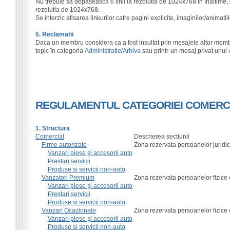
Nu trebuie sa depaseasca 6 linii la rezolutia de 1024x768 în înaltime, 
rezolutia de 1024x768.
Se interzic afisarea linkurilor catre pagini explicite, imaginilor/animati
5. Reclamatii
Daca un membru considera ca a fost insultat prin mesajele altor membr
topic în categoria
Administratie/Arhiva
sau printr-un mesaj privat unui
REGULAMENTUL CATEGORIEI COMERC
1. Structura
Comercial
Descrierea sectiunii
Firme autorizate
Zona rezervata persoanelor juridi
Vanzari piese şi accesorii auto
Prestari servicii
Produse si servicii non-auto
Vanzatori Premium
Zona rezervata persoanelor fizice
Vanzari piese şi accesorii auto
Prestari servicii
Produse si servicii non-auto
Vanzari Ocazionale
Zona rezervata persoanelor fizice
Vanzari piese şi accesorii auto
Produse si servicii non-auto