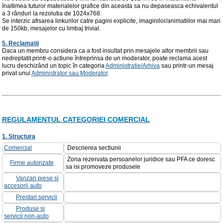
înaltimea tuturor materialelor grafice din aceasta sa nu depaseasca echivalentul
a 3 rânduri la rezolutia de 1024x768.
Se interzic afisarea linkurilor catre pagini explicite, imaginilor/animatiilor mai mari
de 150kb, mesajelor cu limbaj trivial.
5. Reclamatii
Daca un membru considera ca a fost insultat prin mesajele altor membrii sau
nedreptatit printr-o actiune întreprinsa de un moderator, poate reclama acest
lucru deschizând un topic în categoria
Administratie/Arhiva
sau printr-un mesaj
privat unui
Administrator sau Moderator
.
REGULAMENTUL CATEGORIEI COMERCIAL
1. Structura
Comercial
Descrierea sectiunii
Zona rezervata persoanelor juridice sau PFA ce doresc
Firme autorizate
sa isi promoveze produsele
Vanzari piese şi
accesorii auto
Prestari servicii
Produse si
servicii non-auto