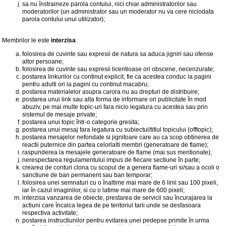
sa nu înstraineze parola contului, nici chiar administratorilor sau
moderatorilor (un administrator sau un moderator nu va cere niciodata
parola contului unui utilizator);
Membrilor le este
interzisa
folosirea de cuvinte sau expresii de natura sa aduca jigniri sau ofense
altor persoane;
folosirea de cuvinte sau expresii licentioase ori obscene, necenzurate;
postarea linkurilor cu continut explicit, fie ca acestea conduc la pagini
pentru adulti ori la pagini cu continut macabru;
postarea materialelor asupra carora nu au drepturi de distribuire;
postarea unui link sau alta forma de informare ori publicitate în mod
abuziv, pe mai multe topic-uri fara nicio legatura cu acestea sau prin
sistemul de mesaje private;
postarea unui topic într-o categorie gresita;
postarea unui mesaj fara legatura cu subiectul/titlul topicului (offtopic);
postarea mesajelor nefondate si jignitoare care au ca scop obtinerea de
reactii puternice din partea celorlalti membri (generatoare de flame);
raspunderea la mesajele generatoare de flame (mai sus mentionate);
nerespectarea regulamentului impus de fiecare sectiune în parte;
crearea de conturi clona cu scopul de a genera flame-uri si/sau a ocoli o
sanctiune de ban permanent sau ban temporar;
folosirea unei semnaturi cu o înaltime mai mare de 6 linii sau 100 pixeli,
iar în cazul imaginilor, si cu o latime mai mare de 600 pixeli;
interzisa vanzarea de obiecte, prestarea de servicii sau încurajarea la
actiuni care încalca legea de pe teritoriul tarii unde se desfasoara
respectiva activitate;
postarea instructiunilor pentru evitarea unei pedepse primite în urma