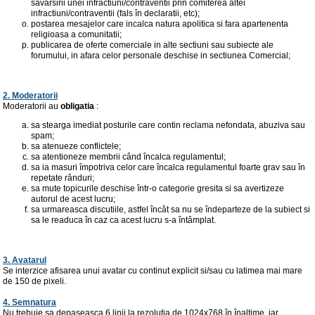
savârsirii unei infractiuni/contraventii prin comiterea altei
infractiuni/contraventii (fals în declaratii, etc);
postarea mesajelor care incalca natura apolitica si fara apartenenta
religioasa a comunitatii;
publicarea de oferte comerciale in alte sectiuni sau subiecte ale
forumului, in afara celor personale deschise in sectiunea Comercial;
2. Moderatorii
Moderatorii au
obligatia
:
sa stearga imediat posturile care contin reclama nefondata, abuziva sau
spam;
sa atenueze conflictele;
sa atentioneze membrii când încalca regulamentul;
sa ia masuri împotriva celor care încalca regulamentul foarte grav sau în
repetate rânduri;
sa mute topicurile deschise într-o categorie gresita si sa avertizeze
autorul de acest lucru;
sa urmareasca discutiile, astfel încât sa nu se îndeparteze de la subiect si
sa le readuca în caz ca acest lucru s-a întâmplat.
3. Avatarul
Se interzice afisarea unui avatar cu continut explicit si/sau cu latimea mai mare
de 150 de pixeli.
4. Semnatura
Nu trebuie sa depaseasca 6 linii la rezolutia de 1024x768 în înaltime, iar