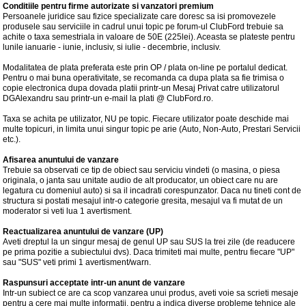
Conditiile pentru firme autorizate si vanzatori premium
Persoanele juridice sau fizice specializate care doresc sa isi promovezele
produsele sau serviciile in cadrul unui topic pe forum-ul ClubFord trebuie sa
achite o taxa semestriala in valoare de 50E (225lei). Aceasta se plateste pentru
lunile ianuarie - iunie, inclusiv, si iulie - decembrie, inclusiv.
Modalitatea de plata preferata este prin OP / plata on-line pe portalul dedicat.
Pentru o mai buna operativitate, se recomanda ca dupa plata sa fie trimisa o
copie electronica dupa dovada platii printr-un Mesaj Privat catre utilizatorul
DGAlexandru sau printr-un e-mail la plati @ ClubFord.ro.
Taxa se achita pe utilizator, NU pe topic. Fiecare utilizator poate deschide mai
multe topicuri, in limita unui singur topic pe arie (Auto, Non-Auto, Prestari Servicii
etc.).
Afisarea anuntului de vanzare
Trebuie sa observati ce tip de obiect sau serviciu vindeti (o masina, o piesa
originala, o janta sau unitate audio de alt producator, un obiect care nu are
legatura cu domeniul auto) si sa il incadrati corespunzator. Daca nu tineti cont de
structura si postati mesajul intr-o categorie gresita, mesajul va fi mutat de un
moderator si veti lua 1 avertisment.
Reactualizarea anuntului de vanzare (UP)
Aveti dreptul la un singur mesaj de genul UP sau SUS la trei zile (de readucere
pe prima pozitie a subiectului dvs). Daca trimiteti mai multe, pentru fiecare "UP"
sau "SUS" veti primi 1 avertisment/warn.
Raspunsuri acceptate intr-un anunt de vanzare
Intr-un subiect ce are ca scop vanzarea unui produs, aveti voie sa scrieti mesaje
pentru a cere mai multe informatii, pentru a indica diverse probleme tehnice ale