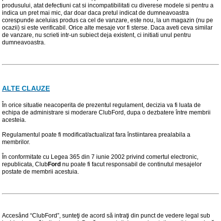
produsului, atat defectiuni cat si incompatibilitati cu diverese modele si pentru a
indica un pret mai mic, dar doar daca pretul indicat de dumneavoastra
corespunde aceluias produs ca cel de vanzare, este nou, la un magazin (nu pe
ocazii) si este verificabil. Orice alte mesaje vor fi sterse. Daca aveti ceva similar
de vanzare, nu scrieti intr-un subiect deja existent, ci initiati unul pentru
dumneavoastra.
ALTE CLAUZE
În orice situatie neacoperita de prezentul regulament, decizia va fi luata de
echipa de administrare si moderare ClubFord, dupa o dezbatere între membrii
acesteia.
Regulamentul poate fi modificat/actualizat fara înstiintarea prealabila a
membrilor.
În conformitate cu Legea 365 din 7 iunie 2002 privind comertul electronic,
republicata, Club
Ford
nu poate fi facut responsabil de continutul mesajelor
postate de membrii acestuia.
Accesând “ClubFord”, sunteţi de acord să intraţi din punct de vedere legal sub