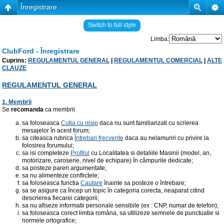
Înregistrare
Switch to full style
Limba:
ClubFord - Înregistrare
Cuprins:
REGULAMENTUL GENERAL
|
REGULAMENTUL COMERCIAL
|
ALTE
CLAUZE
REGULAMENTUL GENERAL
1. Membrii
Se
recomanda
ca membrii
sa foloseasca
Cutia cu nisip
daca nu sunt familiarizati cu scrierea
mesajelor în acest forum;
sa citeasca rubrica
Întrebari frecvente
daca au nelamuriri cu privire la
folosirea forumului;
sa isi completeze
Profilul
cu Localitatea si detaliile Masinii (model, an,
motorizare, caroserie, nivel de echipare) în câmpurile dedicate;
sa posteze pareri argumentate;
sa nu alimenteze conflictele;
sa foloseasca functia
Cautare
înainte sa posteze o întrebare;
sa se asigure ca încep un topic în categoria corecta, neaparat citind
descrierea fiecarei categorii;
sa nu afiseze informatii personale sensibile (ex : CNP, numar de telefon);
sa foloseasca corect limba româna, sa utilizeze semnele de punctuatie si
normele ortografice;