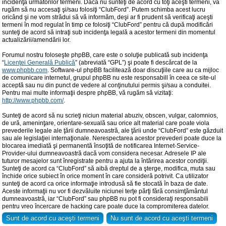
incidenţa următorilor termeni. Dacă nu sunteţi de acord cu toţi aceşti termeni, vă
rugăm să nu accesaţi şi/sau folosiţi “ClubFord”. Putem schimba acest lucru
oricând şi ne vom strădui să vă informăm, deşi ar fi prudent să verificaţi aceşti
termeni în mod regulat în timp ce folosiţi “ClubFord” pentru că după modificări
sunteţi de acord să intraţi sub incidenţa legală a acestor termeni din momentul
actualizării/amendării lor.
Forumul nostru foloseşte phpBB, care este o soluţie publicată sub incidenţa
“
Licenţei Generală Publică
” (abreviată “GPL”) şi poate fi descărcat de la
www.phpbb.com
. Software-ul phpBB facilitează doar discuţiile care au ca mijloc
de comunicare internetul, grupul phpBB nu este responsabill în ceea ce site-ul
acceptă sau nu din punct de vedere al conţinutului permis şi/sau a conduitei.
Pentru mai multe informaţii despre phpBB, vă rugăm să vizitaţi:
http://www.phpbb.com/
.
Sunteţi de acord să nu scrieţi niciun material abuziv, obscen, vulgar, calomnios,
de ură, ameninţare, orientare-sexuală sau orice alt material care poate viola
prevederile legale ale ţării dumneavoastră, ale ţării unde “ClubFord” este găzduit
sau ale legislaţiei internaţionale. Nerespectarea acestor prevederi poate duce la
blocarea imediată şi permanentă însoţită de notificarea Internet-Service-
Provider-ului dumneavoastră dacă vom considera necesar. Adresele IP ale
tuturor mesajelor sunt înregistrate pentru a ajuta la întărirea acestor condiţii.
Sunteţi de acord ca “ClubFord” să aibă dreptul de a şterge, modifica, muta sau
închide orice subiect în orice moment în care consideră potrivit. Ca utilizator
sunteţi de acord ca orice informaţie introdusă să fie stocată în baza de date.
Aceste informaţii nu vor fi dezvăluite niciunei terţe părţi fără consimţământul
dumneavoastră, iar “ClubFord” sau phpBB nu pot fi consideraţi responsabili
pentru vreo încercare de hacking care poate duce la compromiterea datelor.