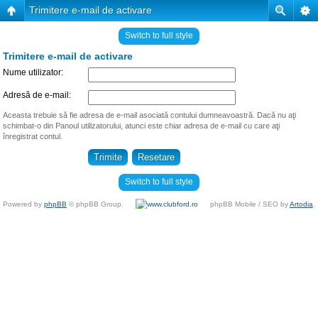
Trimitere e-mail de activare
Switch to full style
Trimitere e-mail de activare
Nume utilizator:
Adresă de e-mail:
Aceasta trebuie să fie adresa de e-mail asociată contului dumneavoastră. Dacă nu aţi
schimbat-o din Panoul utilizatorului, atunci este chiar adresa de e-mail cu care aţi
înregistrat contul.
Switch to full style
Powered by
phpBB
© phpBB Group.
phpBB Mobile / SEO by
Artodia
.