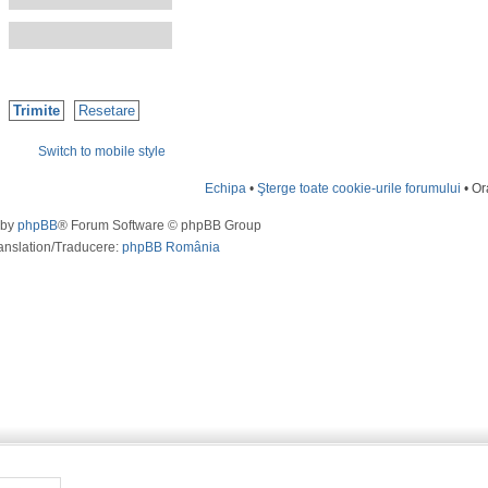
Switch to mobile style
Echipa
•
Şterge toate cookie-urile forumului
• Or
 by
phpBB
® Forum Software © phpBB Group
anslation/Traducere:
phpBB România