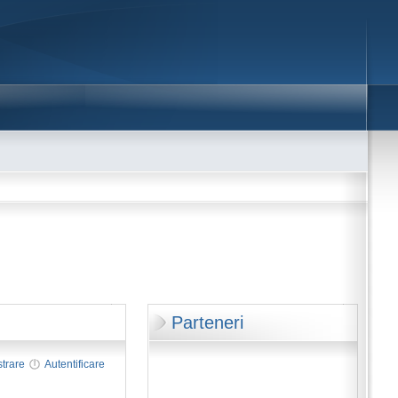
Parteneri
strare
Autentificare