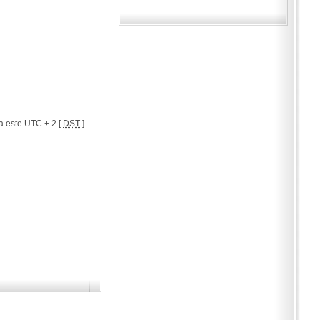
a este UTC + 2 [
DST
]