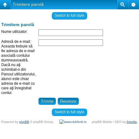
Trimitere parolă
Switch to full style
Trimitere parolă
Nume utilizator:
Adresă de e-mail:
Aceasta trebuie să
fie adresa de e-mail
asociată contului
dumneavoastră.
Dacă nu aţi
schimbat-o din
Panoul utilizatorului,
atunci este chiar
adresa de e-mail cu
care aţi înregistrat
contul.
Switch to full style
Powered by
phpBB
© phpBB Group.
phpBB Mobile / SEO by
Artodia
.