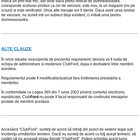
indica un pret mai mic, dar doar daca pretul indicat de dumneavoastra
corespunde aceluias produs ca cel de vanzare, este nou, la un magazin (nu pe
ocazii) si este verificabil. Orice alte mesaje vor fi sterse. Daca aveti ceva similar
de vanzare, nu scrieti intr-un subiect deja existent, ci initiati unul pentru
dumneavoastra.
ALTE CLAUZE
În orice situatie neacoperita de prezentul regulament, decizia va fi luata de
echipa de administrare si moderare ClubFord, dupa o dezbatere între membrii
acesteia.
Regulamentul poate fi modificat/actualizat fara înstiintarea prealabila a
membrilor.
În conformitate cu Legea 365 din 7 iunie 2002 privind comertul electronic,
republicata, Club
Ford
nu poate fi facut responsabil de continutul mesajelor
postate de membrii acestuia.
Accesând “ClubFord”, sunteţi de acord să intraţi din punct de vedere legal sub
incidenţa următorilor termeni. Dacă nu sunteţi de acord cu toţi aceşti termeni, vă
rugăm să nu accesaţi şi/sau folosiţi “ClubFord”. Putem schimba acest lucru