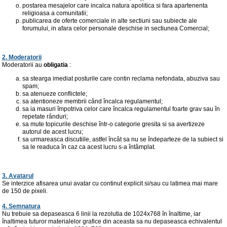
postarea mesajelor care incalca natura apolitica si fara apartenenta
religioasa a comunitatii;
publicarea de oferte comerciale in alte sectiuni sau subiecte ale
forumului, in afara celor personale deschise in sectiunea Comercial;
2. Moderatorii
Moderatorii au
obligatia
:
sa stearga imediat posturile care contin reclama nefondata, abuziva sau
spam;
sa atenueze conflictele;
sa atentioneze membrii când încalca regulamentul;
sa ia masuri împotriva celor care încalca regulamentul foarte grav sau în
repetate rânduri;
sa mute topicurile deschise într-o categorie gresita si sa avertizeze
autorul de acest lucru;
sa urmareasca discutiile, astfel încât sa nu se îndeparteze de la subiect si
sa le readuca în caz ca acest lucru s-a întâmplat.
3. Avatarul
Se interzice afisarea unui avatar cu continut explicit si/sau cu latimea mai mare
de 150 de pixeli.
4. Semnatura
Nu trebuie sa depaseasca 6 linii la rezolutia de 1024x768 în înaltime, iar
înaltimea tuturor materialelor grafice din aceasta sa nu depaseasca echivalentul