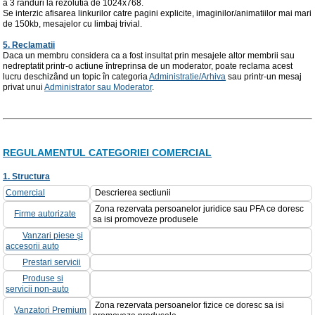
a 3 rânduri la rezolutia de 1024x768.
Se interzic afisarea linkurilor catre pagini explicite, imaginilor/animatiilor mai mari
de 150kb, mesajelor cu limbaj trivial.
5. Reclamatii
Daca un membru considera ca a fost insultat prin mesajele altor membrii sau
nedreptatit printr-o actiune întreprinsa de un moderator, poate reclama acest
lucru deschizând un topic în categoria
Administratie/Arhiva
sau printr-un mesaj
privat unui
Administrator sau Moderator
.
REGULAMENTUL CATEGORIEI COMERCIAL
1. Structura
Comercial
Descrierea sectiunii
Zona rezervata persoanelor juridice sau PFA ce doresc
Firme autorizate
sa isi promoveze produsele
Vanzari piese şi
accesorii auto
Prestari servicii
Produse si
servicii non-auto
Zona rezervata persoanelor fizice ce doresc sa isi
Vanzatori Premium