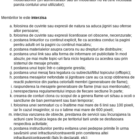
moderatorilor (un administrator sau un moderator nu va cere niciodata
parola contului unui utilizator);
Membrilor le este
interzisa
folosirea de cuvinte sau expresii de natura sa aduca jigniri sau ofense
altor persoane;
folosirea de cuvinte sau expresii licentioase ori obscene, necenzurate;
postarea linkurilor cu continut explicit, fie ca acestea conduc la pagini
pentru adulti ori la pagini cu continut macabru;
postarea materialelor asupra carora nu au drepturi de distribuire;
postarea unui link sau alta forma de informare ori publicitate în mod
abuziv, pe mai multe topic-uri fara nicio legatura cu acestea sau prin
sistemul de mesaje private;
postarea unui topic într-o categorie gresita;
postarea unui mesaj fara legatura cu subiectul/titlul topicului (offtopic);
postarea mesajelor nefondate si jignitoare care au ca scop obtinerea de
reactii puternice din partea celorlalti membri (generatoare de flame);
raspunderea la mesajele generatoare de flame (mai sus mentionate);
nerespectarea regulamentului impus de fiecare sectiune în parte;
crearea de conturi clona cu scopul de a genera flame-uri si/sau a ocoli o
sanctiune de ban permanent sau ban temporar;
folosirea unei semnaturi cu o înaltime mai mare de 6 linii sau 100 pixeli,
iar în cazul imaginilor, si cu o latime mai mare de 600 pixeli;
interzisa vanzarea de obiecte, prestarea de servicii sau încurajarea la
actiuni care încalca legea de pe teritoriul tarii unde se desfasoara
respectiva activitate;
postarea instructiunilor pentru evitarea unei pedepse primite în urma
savârsirii unei infractiuni/contraventii prin comiterea altei
infractiuni/contraventii (fals în declaratii, etc);