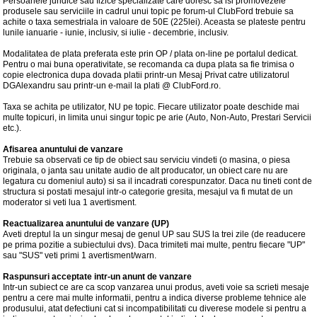
Persoanele juridice sau fizice specializate care doresc sa isi promovezele
produsele sau serviciile in cadrul unui topic pe forum-ul ClubFord trebuie sa
achite o taxa semestriala in valoare de 50E (225lei). Aceasta se plateste pentru
lunile ianuarie - iunie, inclusiv, si iulie - decembrie, inclusiv.
Modalitatea de plata preferata este prin OP / plata on-line pe portalul dedicat.
Pentru o mai buna operativitate, se recomanda ca dupa plata sa fie trimisa o
copie electronica dupa dovada platii printr-un Mesaj Privat catre utilizatorul
DGAlexandru sau printr-un e-mail la plati @ ClubFord.ro.
Taxa se achita pe utilizator, NU pe topic. Fiecare utilizator poate deschide mai
multe topicuri, in limita unui singur topic pe arie (Auto, Non-Auto, Prestari Servicii
etc.).
Afisarea anuntului de vanzare
Trebuie sa observati ce tip de obiect sau serviciu vindeti (o masina, o piesa
originala, o janta sau unitate audio de alt producator, un obiect care nu are
legatura cu domeniul auto) si sa il incadrati corespunzator. Daca nu tineti cont de
structura si postati mesajul intr-o categorie gresita, mesajul va fi mutat de un
moderator si veti lua 1 avertisment.
Reactualizarea anuntului de vanzare (UP)
Aveti dreptul la un singur mesaj de genul UP sau SUS la trei zile (de readucere
pe prima pozitie a subiectului dvs). Daca trimiteti mai multe, pentru fiecare "UP"
sau "SUS" veti primi 1 avertisment/warn.
Raspunsuri acceptate intr-un anunt de vanzare
Intr-un subiect ce are ca scop vanzarea unui produs, aveti voie sa scrieti mesaje
pentru a cere mai multe informatii, pentru a indica diverse probleme tehnice ale
produsului, atat defectiuni cat si incompatibilitati cu diverese modele si pentru a