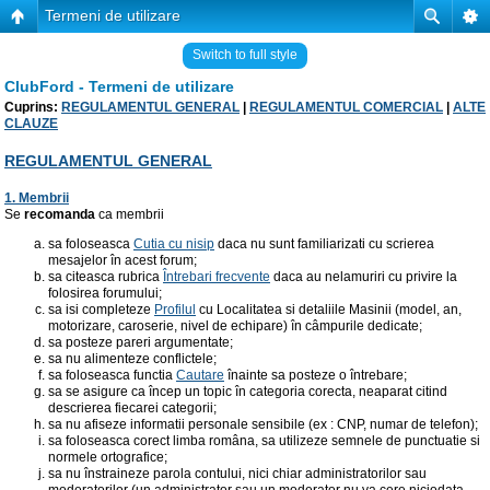
Termeni de utilizare
Switch to full style
ClubFord - Termeni de utilizare
Cuprins:
REGULAMENTUL GENERAL
|
REGULAMENTUL COMERCIAL
|
ALTE
CLAUZE
REGULAMENTUL GENERAL
1. Membrii
Se
recomanda
ca membrii
sa foloseasca
Cutia cu nisip
daca nu sunt familiarizati cu scrierea
mesajelor în acest forum;
sa citeasca rubrica
Întrebari frecvente
daca au nelamuriri cu privire la
folosirea forumului;
sa isi completeze
Profilul
cu Localitatea si detaliile Masinii (model, an,
motorizare, caroserie, nivel de echipare) în câmpurile dedicate;
sa posteze pareri argumentate;
sa nu alimenteze conflictele;
sa foloseasca functia
Cautare
înainte sa posteze o întrebare;
sa se asigure ca încep un topic în categoria corecta, neaparat citind
descrierea fiecarei categorii;
sa nu afiseze informatii personale sensibile (ex : CNP, numar de telefon);
sa foloseasca corect limba româna, sa utilizeze semnele de punctuatie si
normele ortografice;
sa nu înstraineze parola contului, nici chiar administratorilor sau