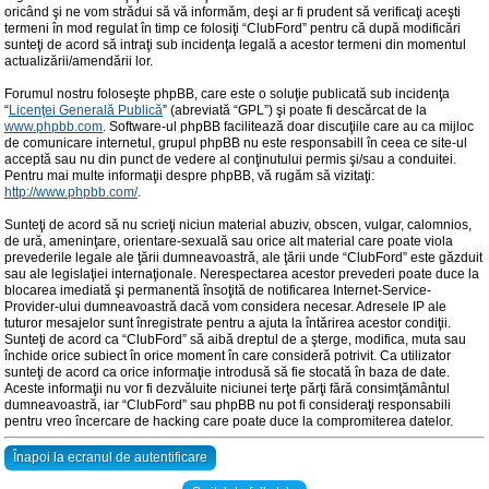
oricând şi ne vom strădui să vă informăm, deşi ar fi prudent să verificaţi aceşti
termeni în mod regulat în timp ce folosiţi “ClubFord” pentru că după modificări
sunteţi de acord să intraţi sub incidenţa legală a acestor termeni din momentul
actualizării/amendării lor.
Forumul nostru foloseşte phpBB, care este o soluţie publicată sub incidenţa
“
Licenţei Generală Publică
” (abreviată “GPL”) şi poate fi descărcat de la
www.phpbb.com
. Software-ul phpBB facilitează doar discuţiile care au ca mijloc
de comunicare internetul, grupul phpBB nu este responsabill în ceea ce site-ul
acceptă sau nu din punct de vedere al conţinutului permis şi/sau a conduitei.
Pentru mai multe informaţii despre phpBB, vă rugăm să vizitaţi:
http://www.phpbb.com/
.
Sunteţi de acord să nu scrieţi niciun material abuziv, obscen, vulgar, calomnios,
de ură, ameninţare, orientare-sexuală sau orice alt material care poate viola
prevederile legale ale ţării dumneavoastră, ale ţării unde “ClubFord” este găzduit
sau ale legislaţiei internaţionale. Nerespectarea acestor prevederi poate duce la
blocarea imediată şi permanentă însoţită de notificarea Internet-Service-
Provider-ului dumneavoastră dacă vom considera necesar. Adresele IP ale
tuturor mesajelor sunt înregistrate pentru a ajuta la întărirea acestor condiţii.
Sunteţi de acord ca “ClubFord” să aibă dreptul de a şterge, modifica, muta sau
închide orice subiect în orice moment în care consideră potrivit. Ca utilizator
sunteţi de acord ca orice informaţie introdusă să fie stocată în baza de date.
Aceste informaţii nu vor fi dezvăluite niciunei terţe părţi fără consimţământul
dumneavoastră, iar “ClubFord” sau phpBB nu pot fi consideraţi responsabili
pentru vreo încercare de hacking care poate duce la compromiterea datelor.
Înapoi la ecranul de autentificare