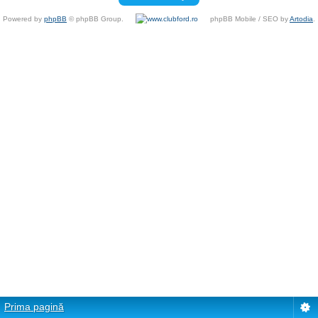
Powered by
phpBB
© phpBB Group.
phpBB Mobile / SEO by
Artodia
.
Prima pagină