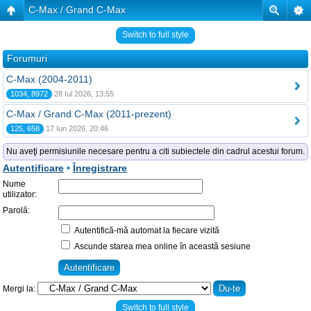
C-Max / Grand C-Max
Switch to full style
Forumuri
C-Max (2004-2011)
1034, 8972
28 Iul 2026, 13:55
C-Max / Grand C-Max (2011-prezent)
125, 658
17 Iun 2026, 20:46
Nu aveţi permisiunile necesare pentru a citi subiectele din cadrul acestui forum.
Autentificare
•
Înregistrare
Nume
utilizator:
Parolă:
Autentifică-mă automat la fiecare vizită
Ascunde starea mea online în această sesiune
Mergi la:
Switch to full style